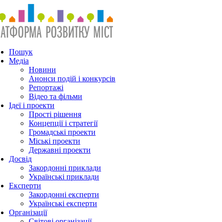
Пошук
Медіа
Новини
Анонси подій і конкурсів
Репортажі
Відео та фільми
Ідеї і проекти
Прості рішення
Концепції і стратегії
Громадські проекти
Міські проекти
Державні проекти
Досвід
Закордонні приклади
Українські приклади
Експерти
Закордонні експерти
Українські експерти
Організації
Світові організації