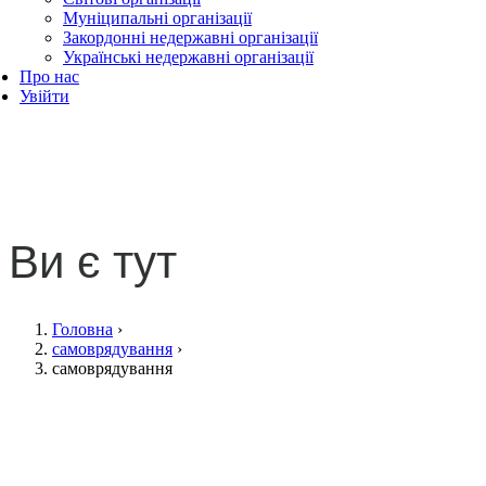
Муніципальні організації
Закордонні недержавні організації
Українські недержавні організації
Про нас
Увійти
самоврядування
Ви є тут
Головна
›
самоврядування
›
самоврядування