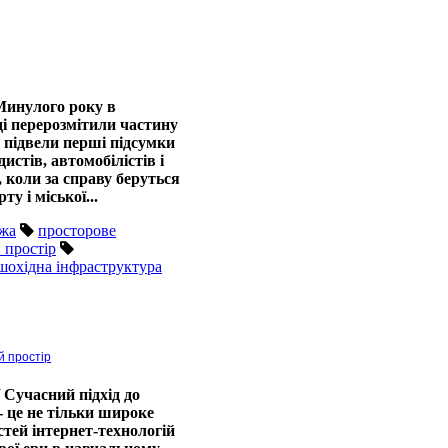
инулого року в
і перерозмітили частину
 підвели перші підсумки
истів, автомобілістів і
, коли за справу беруться
ту і міської...
ежа
просторове
 простір
шохідна інфраструктура
й простір
Сучасний підхід до
- це не тільки широке
ей інтернет-технологій