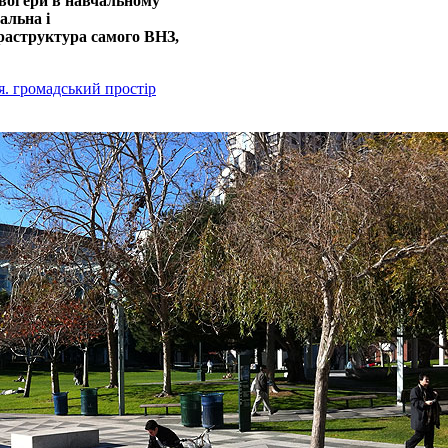
вої ери в навчальному
уальна і
раструктура самого ВНЗ,
. громадський простір