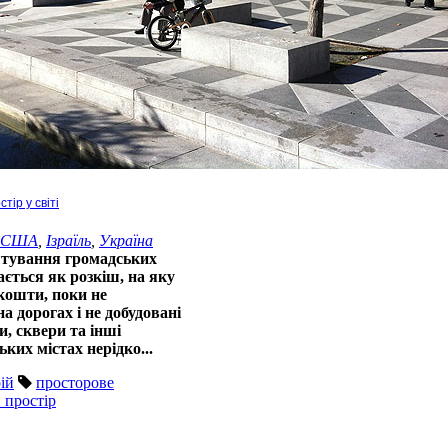
тір у світі
США
,
Ізраїль
,
Україна
ування громадських
ється як розкіш, на яку
кошти, поки не
а дорогах і не добудовані
и, сквери та інші
ьких містах нерідко...
ій
просторове
 простір