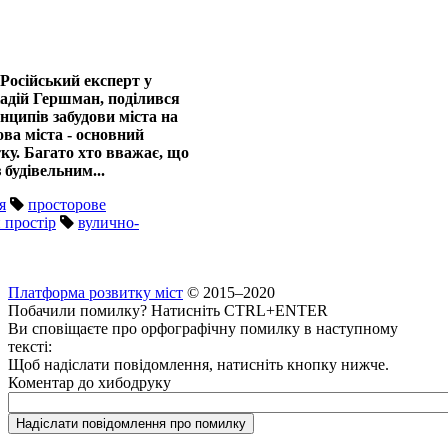
Російський експерт у
кадій Гершман, поділився
ципів забудови міста на
ва міста - основний
ку. Багато хто вважає, що
 будівельним...
я
просторове
 простір
вулично-
Платформа розвитку міст
© 2015–2020
Побачили помилку? Натисніть CTRL+ENTER
Ви сповіщаєте про орфографічну помилку в наступному
тексті:
Щоб надіслати повідомлення, натисніть кнопку нижче.
Коментар до хибодруку