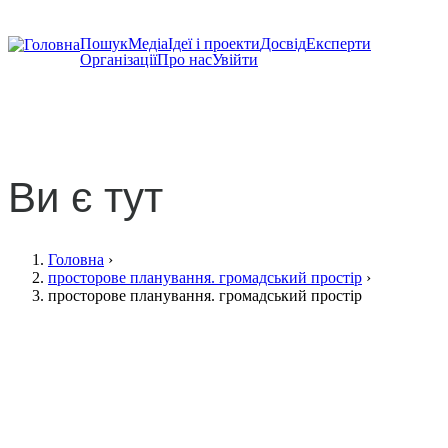
Пошук
Медіа
Ідеї і проекти
Досвід
Експерти
Організації
Про нас
Увійти
просторове планування.
громадський простір
Ви є тут
Головна
›
просторове планування. громадський простір
›
просторове планування. громадський простір