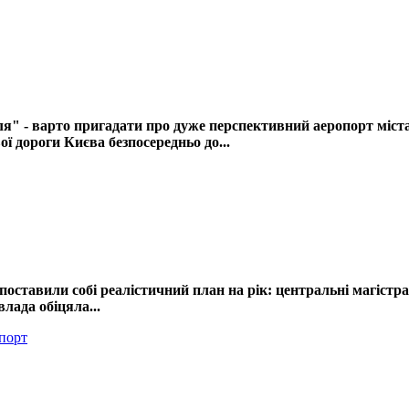
" - варто пригадати про дуже перспективний аеропорт міст
ї дороги Києва безпосередньо до...
оставили собі реалістичний план на рік: центральні магістралі
лада обіцяла...
порт