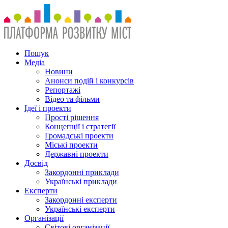
Пошук
Медіа
Новини
Анонси подій і конкурсів
Репортажі
Відео та фільми
Ідеї і проекти
Прості рішення
Концепції і стратегії
Громадські проекти
Міські проекти
Державні проекти
Досвід
Закордонні приклади
Українські приклади
Експерти
Закордонні експерти
Українські експерти
Організації
Світові організації