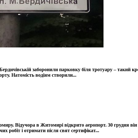
ердичівській заборонили парковку біля тротуару – такий кр
рту. Натомість водіям створили...
иру. Відучора в Житомирі відкрито аеропорт. 30 грудня він
х робіт і отримати після свят сертифікат...