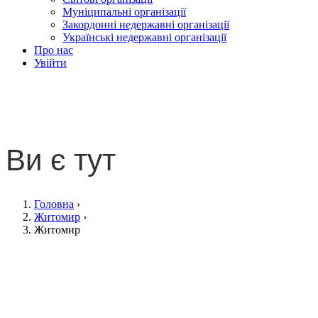
Муніципальні організації
Закордонні недержавні організації
Українські недержавні організації
Про нас
Увійти
Житомир
Ви є тут
Головна
›
Житомир
›
Житомир