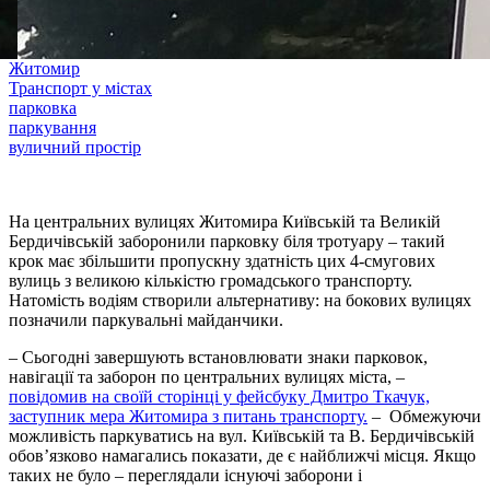
Житомир
Транспорт у містах
парковка
паркування
вуличний простір
На центральних вулицях Житомира Київській та Великій
Бердичівській заборонили парковку біля тротуару – такий
крок має збільшити пропускну здатність цих 4-смугових
вулиць з великою кількістю громадського транспорту.
Натомість водіям створили альтернативу: на бокових вулицях
позначили паркувальні майданчики.
– Сьогодні завершують встановлювати знаки парковок,
навігації та заборон по центральних вулицях міста, –
повідомив на своїй сторінці у фейсбуку Дмитро Ткачук,
заступник мера Житомира з питань транспорту.
– Обмежуючи
можливість паркуватись на вул. Київській та В. Бердичівській
обов’язково намагались показати, де є найближчі місця. Якщо
таких не було – переглядали існуючі заборони і