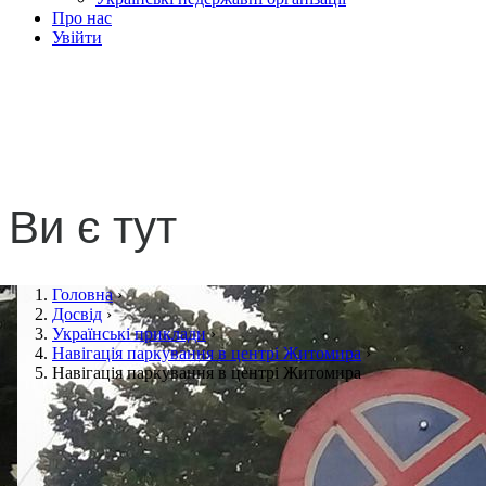
Про нас
Увійти
Навігація паркування в
центрі Житомира
Ви є тут
Головна
›
Досвід
›
Українські приклади
›
Навігація паркування в центрі Житомира
›
Навігація паркування в центрі Житомира