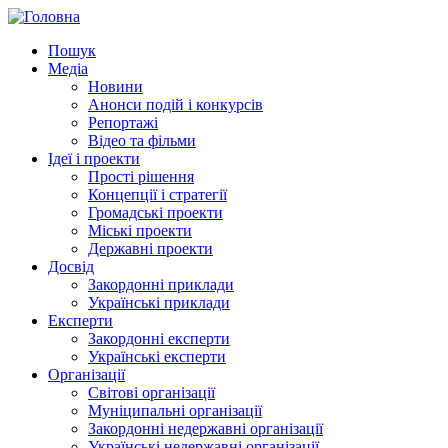
Пошук
Медіа
Новини
Анонси подій і конкурсів
Репортажі
Відео та фільми
Ідеї і проекти
Прості рішення
Концепції і стратегії
Громадські проекти
Міські проекти
Державні проекти
Досвід
Закордонні приклади
Українські приклади
Експерти
Закордонні експерти
Українські експерти
Організації
Світові організації
Муніципальні організації
Закордонні недержавні організації
Українські недержавні організації