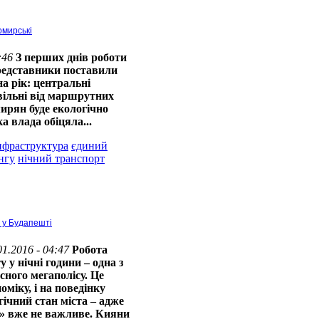
мирські
:46
З перших днів роботи
представники поставили
на рік: центральні
 вільні від маршрутних
ирян буде екологічно
а влада обіцяла...
нфраструктура
єдиний
нгу
нічний транспорт
 у Будапешті
1.2016 - 04:47
Робота
 у нічні години – одна з
сного мегаполісу. Це
оміку, і на поведінку
гічний стан міста – адже
» вже не важливе. Кияни