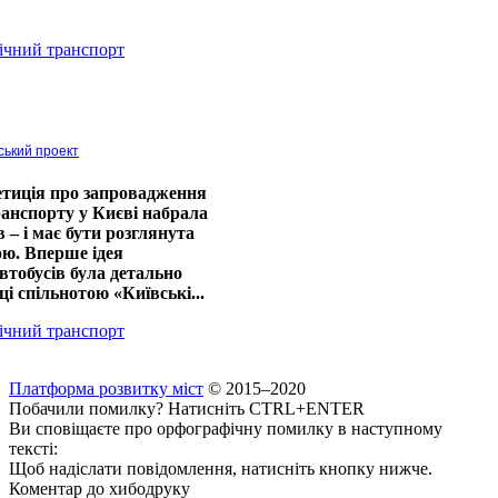
ічний транспорт
дський проект
тиція про запровадження
ранспорту у Києві набрала
в – і має бути розглянута
ю. Вперше ідея
втобусів була детально
ці спільнотою «Київські...
ічний транспорт
Платформа розвитку міст
© 2015–2020
Побачили помилку? Натисніть CTRL+ENTER
Ви сповіщаєте про орфографічну помилку в наступному
тексті:
Щоб надіслати повідомлення, натисніть кнопку нижче.
Коментар до хибодруку