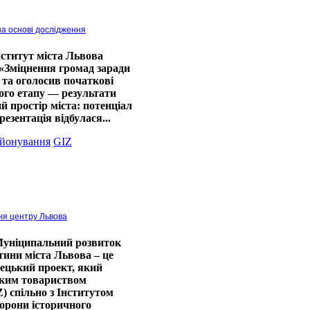
на основі дослідження
нститут міста Львова
 «Зміцнення громад заради
 та оголосив початкові
ого етапу — результати
 простір міста: потенціал
езентація відбулася...
айонування
GIZ
ня центру Львова
уніципальний розвиток
тини міста Львова – це
мецький проект, який
ким товариством
Z) спільно з Інститутом
хорони історичного