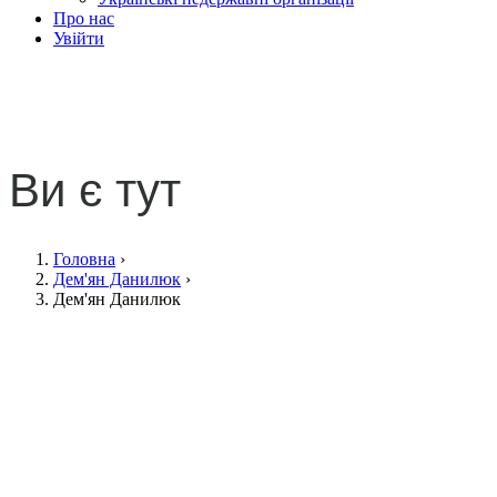
Про нас
Увійти
Дем'ян Данилюк
Ви є тут
Головна
›
Дем'ян Данилюк
›
Дем'ян Данилюк