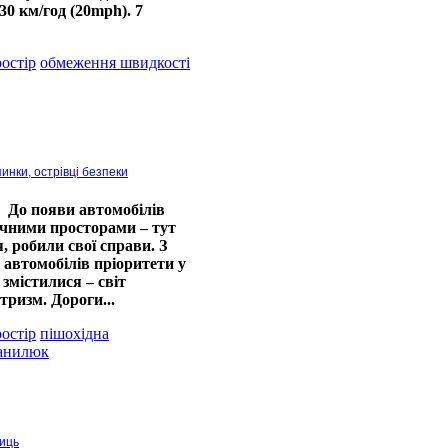
0 км/год (20mph). 7
остір
обмеження швидкості
инки, острівці безпеки
До появи автомобілів
ічними просторами – тут
, робили свої справи. З
автомобілів пріоритети у
змістилися – світ
тризм. Дороги...
остір
пішохідна
анилюк
лиць