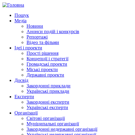
Пошук
Медіа
Новини
Анонси подій і конкурсів
Репортажі
Відео та фільми
Ідеї і проекти
Прості рішення
Концепції і стратегії
Громадські проекти
Міські проекти
Державні проекти
Досвід
Закордонні приклади
Українські приклади
Експерти
Закордонні експерти
Українські експерти
Організації
Світові організації
Муніципальні організації
Закордонні недержавні організації
Українські недержавні організації