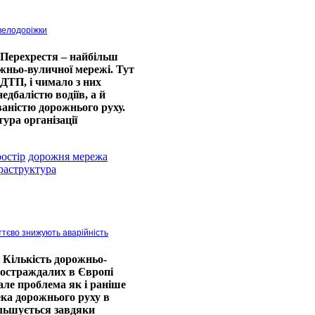
 велодоріжки
Перехрестя – найбільш
жньо-вуличної мережі. Тут
ДТП, і чимало з них
дбалістю водіїв, а й
аністю дорожнього руху.
ура організації
остір
дорожня мережа
раструктура
ттєво знижують аварійність
Кількість дорожньо-
постраждалих в Європі
але проблема як і раніше
ека дорожнього руху в
ільшується завдяки