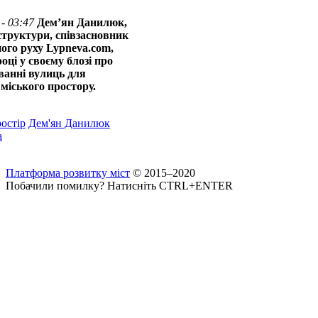
- 03:47
Дем’ян Данилюк,
структури, співзасновник
ого руху Lypneva.com,
оці у своєму блозі про
ванні вулиць для
міського простору.
остір
Дем'ян Данилюк
а
Платформа розвитку міст
© 2015–2020
Побачили помилку? Натисніть CTRL+ENTER