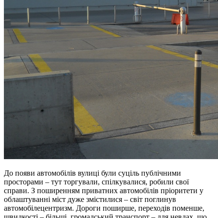
До появи автомобілів вулиці були суціль публічними
просторами – тут торгували, спілкувалися, робили свої
справи. З поширенням приватних автомобілів пріоритети у
облаштуванні міст дуже змістилися – світ поглинув
автомобілецентризм. Дороги поширше, переходів поменше,
швидкості – більші, громадський транспорт – для невдах, що