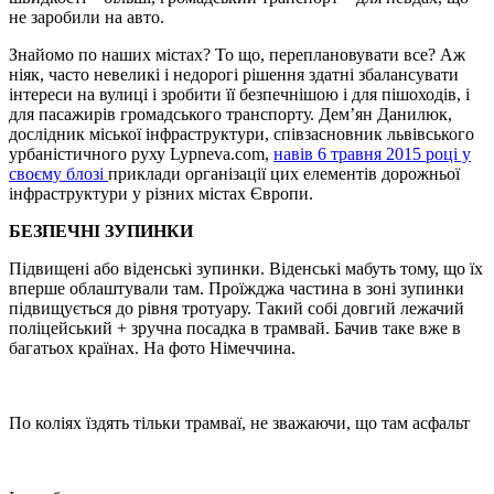
не заробили на авто.
Знайомо по наших містах? То що, переплановувати все? Аж
ніяк, часто невеликі і недорогі рішення здатні збалансувати
інтереси на вулиці і зробити її безпечнішою і для пішоходів, і
для пасажирів громадського транспорту. Дем’ян Данилюк,
дослідник міської інфраструктури, співзасновник львівського
урбаністичного руху Lypneva.com,
навів 6 травня 2015 році у
своєму блозі
приклади організації цих елементів дорожньої
інфраструктури у різних містах Європи.
БЕЗПЕЧНІ ЗУПИНКИ
Підвищені або віденські зупинки. Віденські мабуть тому, що їх
вперше облаштували там. Проїжджа частина в зоні зупинки
підвищується до рівня тротуару. Такий собі довгий лежачий
поліцейський + зручна посадка в трамвай. Бачив таке вже в
багатьох країнах. На фото Німеччина.
По коліях їздять тільки трамваї, не зважаючи, що там асфальт