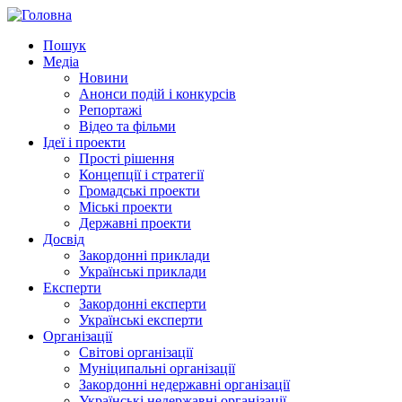
Пошук
Медіа
Новини
Анонси подій і конкурсів
Репортажі
Відео та фільми
Ідеї і проекти
Прості рішення
Концепції і стратегії
Громадські проекти
Міські проекти
Державні проекти
Досвід
Закордонні приклади
Українські приклади
Експерти
Закордонні експерти
Українські експерти
Організації
Світові організації
Муніципальні організації
Закордонні недержавні організації
Українські недержавні організації