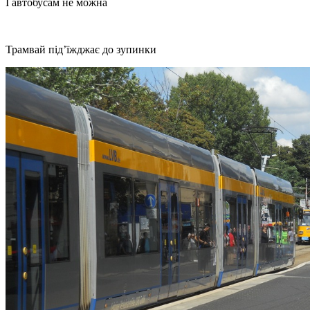
І автобусам не можна
Трамвай під’їжджає до зупинки