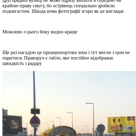
другорядної вулиці не може одразу виїхати в середню чи
крайню праву смугу, бо острівець спеціально зробили
подовгастим. Шкода нема фотографії згори як це виглядає
Можливо з цього боку видно краще
Ще раз нагадую це приаеропортова зона і тут могли з цим не
паритися. Праворуч є табло, яке постійно відображає
швидкість з радару