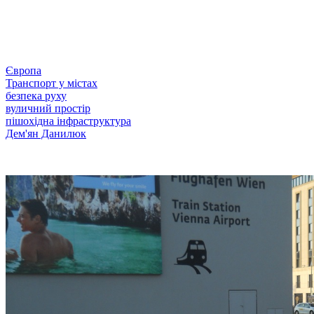
Європа
Транспорт у містах
безпека руху
вуличний простір
пішохідна інфраструктура
Дем'ян Данилюк