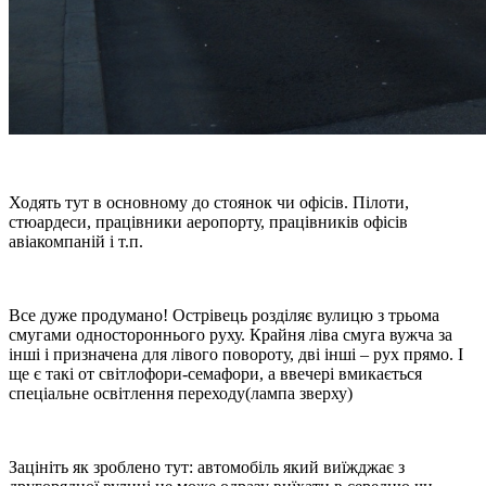
Ходять тут в основному до стоянок чи офісів. Пілоти,
стюардеси, працівники аеропорту, працівників офісів
авіакомпаній і т.п.
Все дуже продумано! Острівець розділяє вулицю з трьома
смугами одностороннього руху. Крайня ліва смуга вужча за
інші і призначена для лівого повороту, дві інші – рух прямо. І
ще є такі от світлофори-семафори, а ввечері вмикається
спеціальне освітлення переходу(лампа зверху)
Зацініть як зроблено тут: автомобіль який виїжджає з