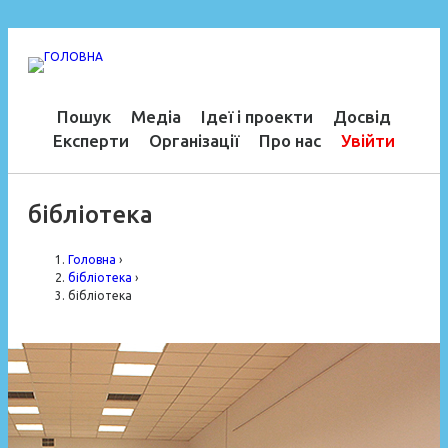
Пошук
Медіа
Ідеї і проекти
Досвід
Експерти
Організації
Про нас
Увійти
бібліотека
Головна
›
бібліотека
›
бібліотека