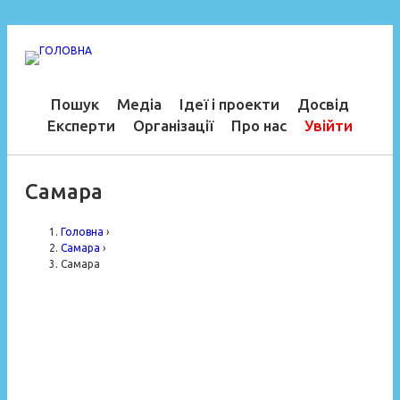
Пошук
Медіа
Ідеї і проекти
Досвід
Експерти
Організації
Про нас
Увійти
Самара
Головна
›
Самара
›
Самара