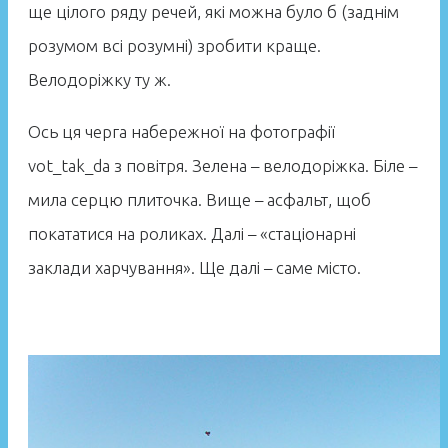
ще цілого ряду речей, які можна було б (заднім
розумом всі розумні) зробити краще.
Велодоріжку ту ж.
Ось ця черга набережної на фотографії
vot_tak_da з повітря. Зелена – велодоріжка. Біле –
мила серцю плиточка. Вище – асфальт, щоб
покататися на роликах. Далі – «стаціонарні
заклади харчування». Ще далі – саме місто.