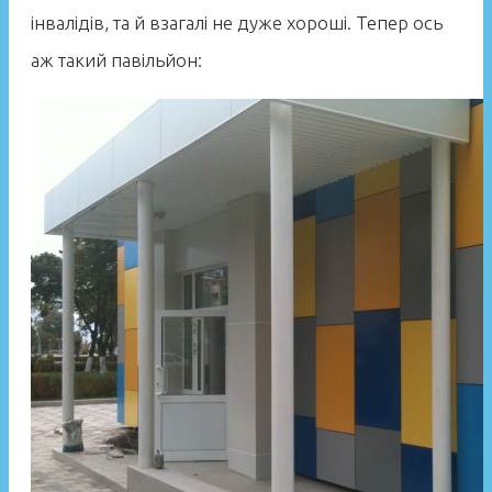
інвалідів, та й взагалі не дуже хороші. Тепер ось
аж такий павільйон: