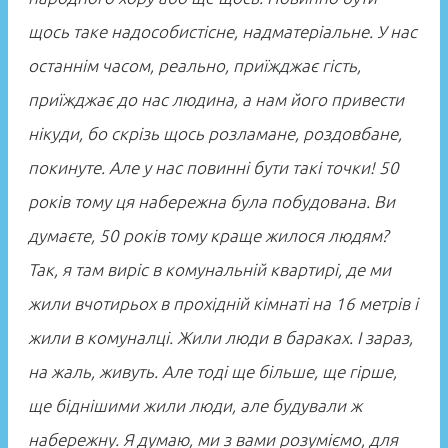
щось таке надособистісне, надматеріальне. У нас
останнім часом, реально, приїжджає гість,
приїжджає до нас людина, а нам його привести
нікуди, бо скрізь щось розламане, роздовбане,
покинуте. Але у нас повинні бути такі точки! 50
років тому ця набережна була побудована. Ви
думаєте, 50 років тому краще жилося людям?
Так, я там виріс в комунальній квартирі, де ми
жили вчотирьох в прохідній кімнаті на 16 метрів і
жили в комуналці. Жили люди в бараках. І зараз,
на жаль, живуть. Але тоді ще більше, ще гірше,
ще біднішими жили люди, але будували ж
набережну. Я думаю, ми з вами розуміємо, для