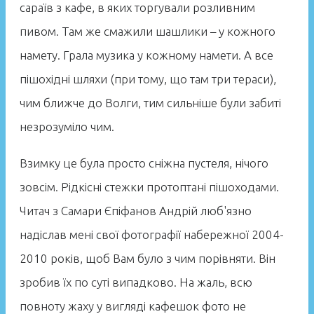
сараїв з кафе, в яких торгували розливним
пивом. Там же смажили шашлики – у кожного
намету. Грала музика у кожному намети. А все
пішохідні шляхи (при тому, що там три тераси),
чим ближче до Волги, тим сильніше були забиті
незрозуміло чим.
Взимку це була просто сніжна пустеля, нічого
зовсім. Рідкісні стежки протоптані пішоходами.
Читач з Самари Єпіфанов Андрій люб'язно
надіслав мені свої фотографії набережної 2004-
2010 років, щоб Вам було з чим порівняти. Він
зробив їх по суті випадково. На жаль, всю
повноту жаху у вигляді кафешок фото не