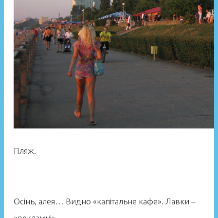
Пляж.
Осінь, алея… Видно «капітальне кафе». Лавки –
«рекламні»…