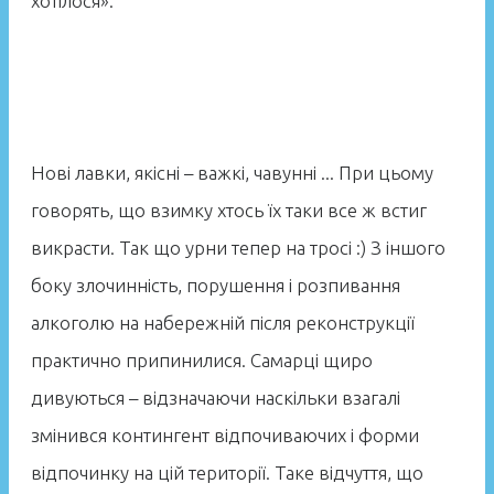
хотілося».
Нові лавки, якісні – важкі, чавунні ... При цьому
говорять, що взимку хтось їх таки все ж встиг
викрасти. Так що урни тепер на тросі :) З іншого
боку злочинність, порушення і розпивання
алкоголю на набережній після реконструкції
практично припинилися. Самарці щиро
дивуються – відзначаючи наскільки взагалі
змінився контингент відпочиваючих і форми
відпочинку на цій території. Таке відчуття, що