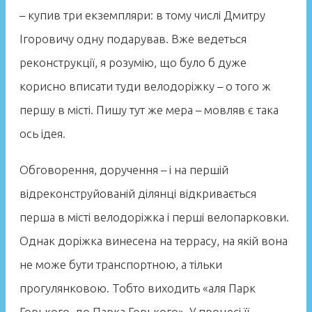
– купив три екземпляри: в тому числі Дмитру
Ігоровичу одну подарував. Вже ведеться
реконструкції, я розумію, що було б дуже
корисно вписати туди велодоріжку – о того ж
першу в місті. Пишу тут же мера – мовляв є така
ось ідея.
Обговорення, доручення – і на першій
відреконструйованій ділянці відкривається
перша в місті велодоріжка і перші велопарковки.
Однак доріжка винесена на террасу, на якій вона
не може бути транспортною, а тільки
прогулянковою. Тобто виходить «аля Парк
Горького, до Парка Горького». У процесі її