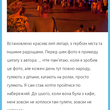
Встановлено красиві литі ліхтарі, з гербом міста та
іншими радощами. Перед цим фото я приведу
цитату з автора: ... «Не пам'ятаю, коли я зробив
це фото, але кожен день тут повно народу,
гуляють з дітьми, катають на ролах, просто
гуляють. Я сам став хотіти пройтися по
набережній. До цього, коли вона була з кафе,
мені зовсім не хотілося там гуляти, зовсім не