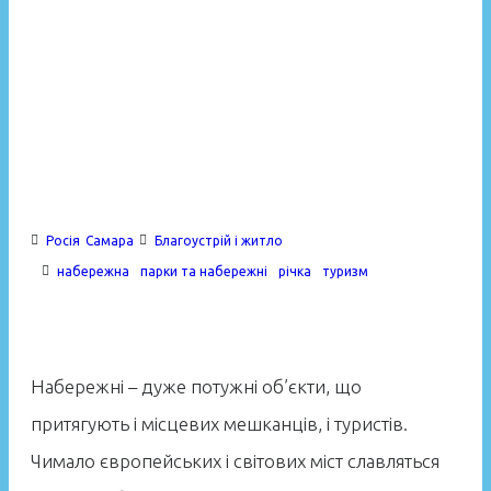
Досвід
›
Закордонні приклади
›
Набережна для людей: досвід оновлення у Самарі
›
Набережна для людей: досвід оновлення у Самарі
Росія
Самара
Благоустрій і житло
набережна
парки та набережні
річка
туризм
Набережні – дуже потужні об’єкти, що
притягують і місцевих мешканців, і туристів.
Чимало європейських і світових міст славляться