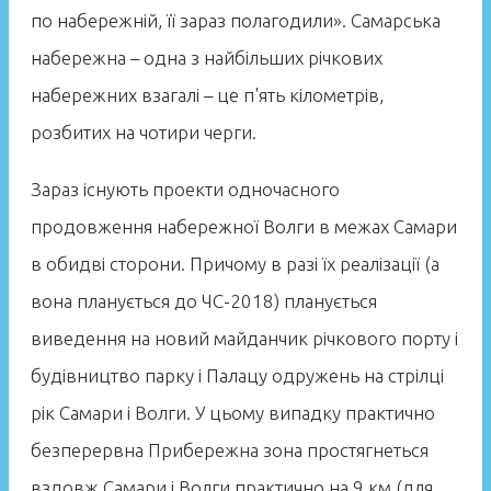
по набережній, її зараз полагодили». Самарська
набережна – одна з найбільших річкових
набережних взагалі – це п'ять кілометрів,
розбитих на чотири черги.
Зараз існують проекти одночасного
продовження набережної Волги в межах Самари
в обидві сторони. Причому в разі їх реалізації (а
вона планується до ЧС-2018) планується
виведення на новий майданчик річкового порту і
будівництво парку і Палацу одружень на стрілці
рік Самари і Волги. У цьому випадку практично
безперервна Прибережна зона простягнеться
вздовж Самари і Волги практично на 9 км (для