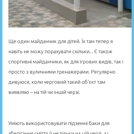
Ще один майданчик для дітей. Їх там тепер я
навіть не можу порахувати скільки... Є також
спортивні майданчики, як для ігрових видів, так і
просто з вуличними тренажерами. Регулярно
дивуюся, коли черговий такий об'єкт там
виявляю – на тій чи іншій черзі.
Уміють використовувати підземні баки для
зберігання сміття (і не тільки на цій черзі, а і