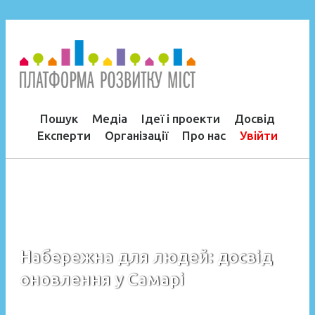
Пошук
Медіа
Ідеї і проекти
Досвід
Експерти
Організації
Про нас
Увійти
Набережна для людей: досвід
оновлення у Самарі
Головна
›