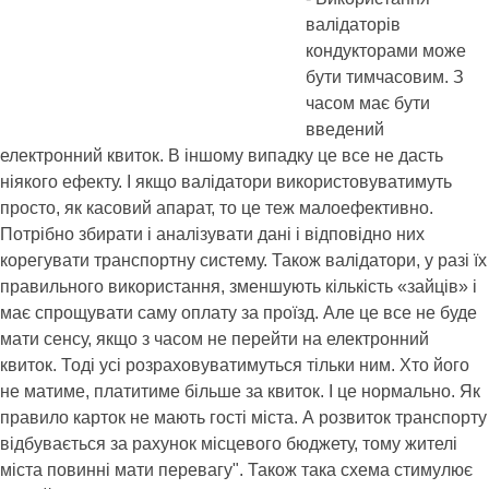
валідаторів
кондукторами може
бути тимчасовим. З
часом має бути
введений
електронний квиток. В іншому випадку це все не дасть
ніякого ефекту. І якщо валідатори використовуватимуть
просто, як касовий апарат, то це теж малоефективно.
Потрібно збирати і аналізувати дані і відповідно них
корегувати транспортну систему. Також валідатори, у разі їх
правильного використання, зменшують кількість «зайців» і
має спрощувати саму оплату за проїзд. Але це все не буде
мати сенсу, якщо з часом не перейти на електронний
квиток. Тоді усі розраховуватимуться тільки ним. Хто його
не матиме, платитиме більше за квиток. І це нормально. Як
правило карток не мають гості міста. А розвиток транспорту
відбувається за рахунок місцевого бюджету, тому жителі
міста повинні мати перевагу". Також така схема стимулює