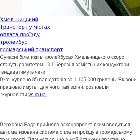
Хмельницький
Транспорт у містах
оплата проїзду
тролейбус
громадський транспорт
Сучасні білетики в тролейбусах Хмельницького скоро
стануть раритетом. З 1 березня замість них кондуктори
видаватимуть чеки.
Вже куплено 85 валідаторів за 1 105 000 гривень. Як вони
працюватимуть і для чого такі зміни, розповіли
журналісти
vsim.ua.
Верховна Рада прийняла законопроект, яким вводиться
автоматизована система оплати проїзду в громадському
транспорті. Планується, що в майбутньому практично