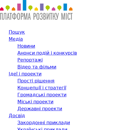
Пошук
Медіа
Новини
Анонси подій і конкурсів
Репортажі
Відео та фільми
Ідеї і проекти
Прості рішення
Концепції і стратегії
Громадські проекти
Міські проекти
Державні проекти
Досвід
Закордонні приклади
Українські приклади