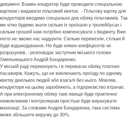
документ. Взамін кондуктор буде проводити спеціальною
карткою і видавати пільговий квиток. - Пільгову картку для
кондукторів вводимо спеціально для обліку пільговиків. Так
ми чітко будемо знати скільки їх проїхало у тролейбусах і
скільки грошей нам потрібно компенсувати з бюджету. Вже
ніхто не зможе нас надурити. Скільки перевезли, стільки й
буде відшкодування. Не буде ніяких коефіцієнтів чи
розрахунків, - розповідає заступник міського голови
Хмельницького Андрій Бондаренко.
У міській раді переконують і в перевагах обліку платних
пасажирів. Кажуть, що не виключають проїзду по одному
квитку декількох людей або взагалі без нього. Мовляв,
кондуктори на цьому заробляють, а підприємство втрачає.
А при електронному обліку таке явище буде практично
неможливим і контролерам простіше буде вирахувати
махінації. За словами Андрія Бондаренка, така система
може збільшити виручку до 30%.