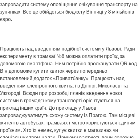
запровадити систему оповіщення очікування транспорту на
зупинках. Все це обійдеться бюджету Вінниці у 8 мільйонів
євро.
Працюють над введенням подібної системи у Львові. Ради
експерименту в трамваї №8 можна оплатити проїзд за
допомогою смартфона. Ним потрібно просканувати QR-код.
Він допоможе купити квиток через попередньо
встановлений додаток «Приватбанку». Працюють над
введенням електронного квитка і в Дніпрі, Миколаєві та
Ужгороді. Всюди при розробці планів введення нової
системи в громадському транспорті орієнтуються на
приклад інших країн. До прикладу у Львові
запроваджуватимуть схожу систему із Прагою. Там місцеві
жителі в автобусах, трамваях і метро користуються єдиним
проїзним. Хто їх немає, купує квитки в магазинах чи
спеціальних терміналах. Причому вартують вони дорожче.