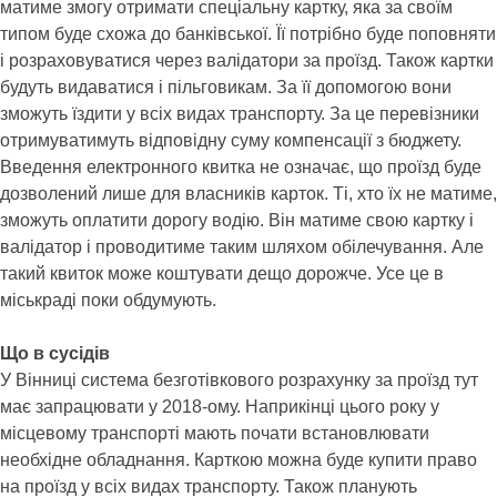
матиме змогу отримати спеціальну картку, яка за своїм
типом буде схожа до банківської. Її потрібно буде поповняти
і розраховуватися через валідатори за проїзд. Також картки
будуть видаватися і пільговикам. За її допомогою вони
зможуть їздити у всіх видах транспорту. За це перевізники
отримуватимуть відповідну суму компенсації з бюджету.
Введення електронного квитка не означає, що проїзд буде
дозволений лише для власників карток. Ті, хто їх не матиме,
зможуть оплатити дорогу водію. Він матиме свою картку і
валідатор і проводитиме таким шляхом обілечування. Але
такий квиток може коштувати дещо дорожче. Усе це в
міськраді поки обдумують.
Що в сусідів
У Вінниці система безготівкового розрахунку за проїзд тут
має запрацювати у 2018-ому. Наприкінці цього року у
місцевому транспорті мають почати встановлювати
необхідне обладнання. Карткою можна буде купити право
на проїзд у всіх видах транспорту. Також планують