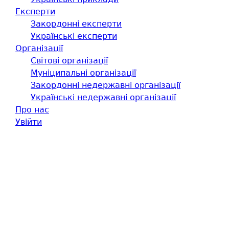
Експерти
Закордонні експерти
Українські експерти
Організації
Світові організації
Муніципальні організації
Закордонні недержавні організації
Українські недержавні організації
Про нас
Увійти
Чеки замість білетиків:
тролейбуси
Хмельницького з весни
перейдуть на електронний