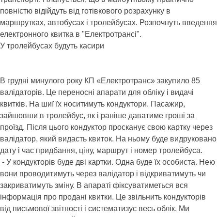
повністю відійдуть від готівкового розрахунку в
маршрутках, автобусах і тролейбусах. Розпочнуть введення
електронного квитка в "Електротрансі".
У тролейбусах будуть касири
В грудні минулого року КП «Електротранс» закупило 85
валідаторів. Це переносні апарати для обліку і видачі
квитків. На шиї їх носитимуть кондуктори. Пасажир,
зайшовши в тролейбус, як і раніше даватиме гроші за
проїзд. Після цього кондуктор просканує свою картку через
валідатор, який видасть квиток. На ньому буде видруковано
дату і час придбання, ціну, маршрут і номер тролейбуса.
- У кондукторів буде дві картки. Одна буде їх особиста. Нею
вони проводитимуть через валідатор і відкриватимуть чи
закриватимуть зміну. В апараті фіксуватиметься вся
інформація про продані квитки. Це звільнить кондукторів
від письмової звітності і систематизує весь облік. Ми