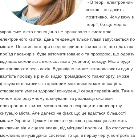
- В теорії електронний
квиток – це досить
позитивно. Чому кажу в
теорії, бо ще жодне
українське місто повноцінно не працювало з системою
електронного квитка. Дана тенденція тільки-тільки запускається по
містам. Позитивного при введені єдиного квитка є те, що плата за
проїзд пасажирів буде автоматизованою та прозорою, що одразу
відкидає можливість якогось лівого (чорного) доходу. Місто буде
контролювати весь дохід. Відповідно зможе встановлювати єдину
вартість проїзду в різних видах громадського транспорту, зможе
фіксувати пільговиків з прозорим механізмом компенсації та
створювати умови здорової конкуренції серед перевізників. Таким
чином при розумному плануванні та реалізації системи
електронного квитка, можна значно покращити транспортну
ситуацію міста. Але далеко не факт, що це вдасться більшості
містам України. Цілком і повністю успішна реалізація залежить
виключно від місцевої влади, від місцевої політики. Що стосується
можливих мінусів даної системи, то це, в першу чергу, контроль за