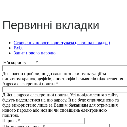
Первинні вкладки
Створення нового користувача
(активна вкладка)
Вхід
Запит нового паролю
Ім’я користувача
*
Дозволено пробіли; не дозволено знаки пунктуації за
винятком крапок, дефісів, апострофів і символів підкреслення.
Адреса електронної пошти
*
Дійсна адреса електронної пошти. Усі повідомлення з сайту
будуть надсилатися на цю адресу. Її не буде оприлюднено та
буде використано лише за Вашим бажанням для отримання
нового паролю або новин чи сповіщень електронною
поштою.
Пароль
*
Підтвердити пароль
*