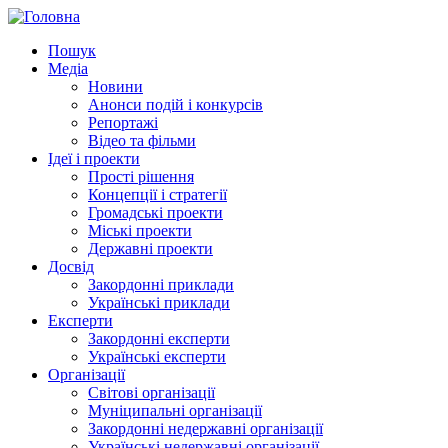
Пошук
Медіа
Новини
Анонси подій і конкурсів
Репортажі
Відео та фільми
Ідеї і проекти
Прості рішення
Концепції і стратегії
Громадські проекти
Міські проекти
Державні проекти
Досвід
Закордонні приклади
Українські приклади
Експерти
Закордонні експерти
Українські експерти
Організації
Світові організації
Муніципальні організації
Закордонні недержавні організації
Українські недержавні організації