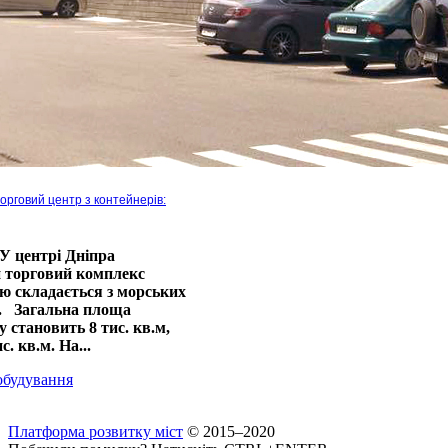
торговий центр з контейнерів:
У центрі Дніпра
й торговий комплекс
ю складається з морських
в. Загальна площа
 становить 8 тис. кв.м,
. кв.м. На...
обудування
Платформа розвитку міст
© 2015–2020