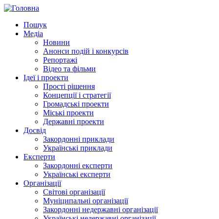
Пошук
Медіа
Новини
Анонси подій і конкурсів
Репортажі
Відео та фільми
Ідеї і проекти
Прості рішення
Концепції і стратегії
Громадські проекти
Міські проекти
Державні проекти
Досвід
Закордонні приклади
Українські приклади
Експерти
Закордонні експерти
Українські експерти
Організації
Світові організації
Муніципальні організації
Закордонні недержавні організації
Українські недержавні організації