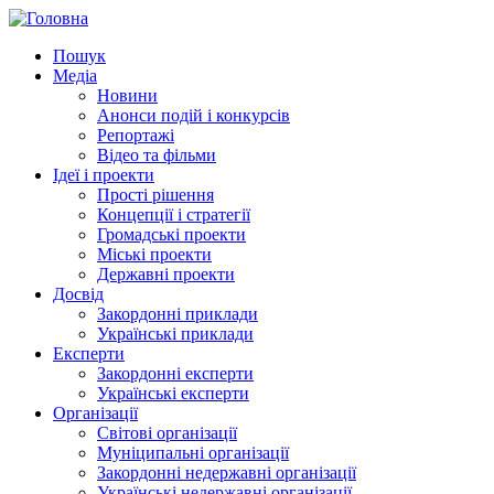
Пошук
Медіа
Новини
Анонси подій і конкурсів
Репортажі
Відео та фільми
Ідеї і проекти
Прості рішення
Концепції і стратегії
Громадські проекти
Міські проекти
Державні проекти
Досвід
Закордонні приклади
Українські приклади
Експерти
Закордонні експерти
Українські експерти
Організації
Світові організації
Муніципальні організації
Закордонні недержавні організації
Українські недержавні організації