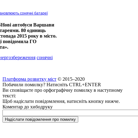
ановлюють сонячні батареї
6
Нові автобуси Варшави
тареями. 80 одиниць
топада 2015 року в місто.
ці повідомила ГО
ста».
нергозбереження
сонячні
Платформа розвитку міст
© 2015–2020
Побачили помилку? Натисніть CTRL+ENTER
Ви сповіщаєте про орфографічну помилку в наступному
тексті:
Щоб надіслати повідомлення, натисніть кнопку нижче.
Коментар до хибодруку