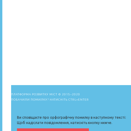
ПЛАТФОРМА РОЗВИТКУ МІСТ
© 2015–2020
ПОБАЧИЛИ ПОМИЛКУ? НАТИСНІТЬ CTRL+ENTER
Ви сповіщаєте про орфографічну помилку в наступному тексті:
Щоб надіслати повідомлення, натисніть кнопку нижче.