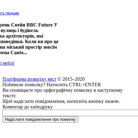
ють людьми
ренк Свейн BBC Future У
вулиць і будівель
ва архітекторів, які
поведінки. Коли ви про це
 на міський простір зовсім
ена Савіч...
і меблі
Платформа розвитку міст
© 2015–2020
Побачили помилку? Натисніть CTRL+ENTER
Ви сповіщаєте про орфографічну помилку в наступному
тексті:
Щоб надіслати повідомлення, натисніть кнопку нижче.
Коментар до хибодруку