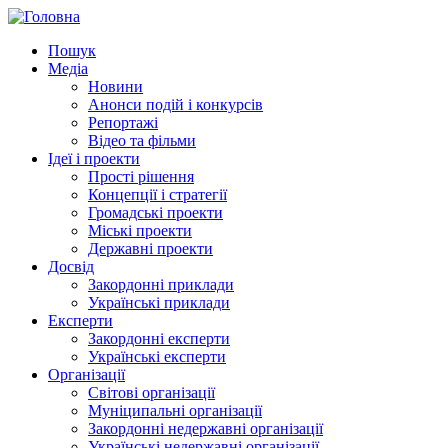
Пошук
Медіа
Новини
Анонси подій і конкурсів
Репортажі
Відео та фільми
Ідеї і проекти
Прості рішення
Концепції і стратегії
Громадські проекти
Міські проекти
Державні проекти
Досвід
Закордонні приклади
Українські приклади
Експерти
Закордонні експерти
Українські експерти
Організації
Світові організації
Муніципальні організації
Закордонні недержавні організації
Українські недержавні організації