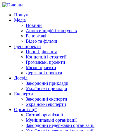
Пошук
Медіа
Новини
Анонси подій і конкурсів
Репортажі
Відео та фільми
Ідеї і проекти
Прості рішення
Концепції і стратегії
Громадські проекти
Міські проекти
Державні проекти
Досвід
Закордонні приклади
Українські приклади
Експерти
Закордонні експерти
Українські експерти
Організації
Світові організації
Муніципальні організації
Закордонні недержавні організації
Українські недержавні організації