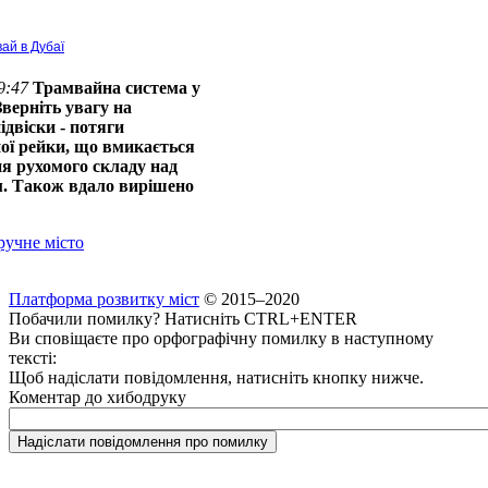
вай в Дубаї
9:47
Трамвайна система у
Зверніть увагу на
ідвіски - потяги
ої рейки, що вмикається
ня рухомого складу над
ом. Також вдало вирішено
ручне місто
Платформа розвитку міст
© 2015–2020
Побачили помилку? Натисніть CTRL+ENTER
Ви сповіщаєте про орфографічну помилку в наступному
тексті:
Щоб надіслати повідомлення, натисніть кнопку нижче.
Коментар до хибодруку