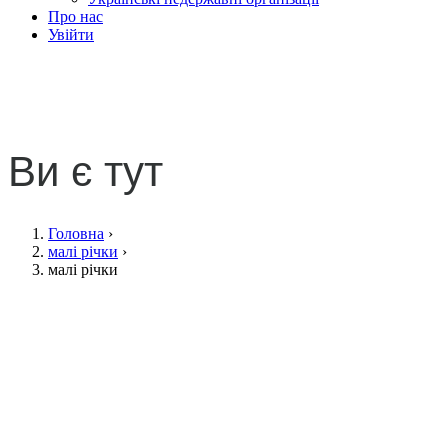
Про нас
Увійти
малі річки
Ви є тут
Головна
›
малі річки
›
малі річки