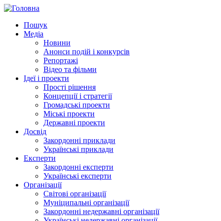
Пошук
Медіа
Новини
Анонси подій і конкурсів
Репортажі
Відео та фільми
Ідеї і проекти
Прості рішення
Концепції і стратегії
Громадські проекти
Міські проекти
Державні проекти
Досвід
Закордонні приклади
Українські приклади
Експерти
Закордонні експерти
Українські експерти
Організації
Світові організації
Муніципальні організації
Закордонні недержавні організації
Українські недержавні організації