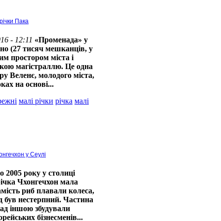
річки Пака
16 - 12:11
«Променада» у
но (27 тисяч мешканців, у
им простором міста і
кою магістраллю. Це одна
ру Веленє, молодого міста,
ках на основі...
режні
малі річки
річка
малі
онгечхон у Сеулі
о 2005 року у столиці
річка Чхонгечхон мала
мість риб плавали колеса,
д був нестерпний. Частина
над іншою збудували
рейських бізнесменів...