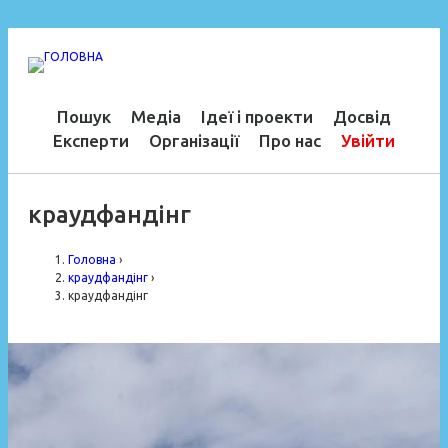
Пошук
Медіа
Ідеї і проекти
Досвід
Експерти
Організації
Про нас
Увійти
краудфандінг
Головна
›
краудфандінг
›
краудфандінг