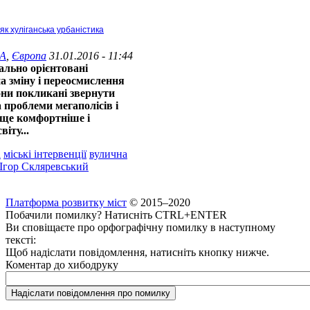
 як хуліганська урбаністика
А
,
Європа
31.01.2016 - 11:44
іально орієнтовані
на зміну і переосмислення
они покликані звернути
а проблеми мегаполісів і
ище комфортніше і
іту...
а
міські інтервенції
вулична
Ігор Скляревський
Платформа розвитку міст
© 2015–2020
Побачили помилку? Натисніть CTRL+ENTER
Ви сповіщаєте про орфографічну помилку в наступному
тексті:
Щоб надіслати повідомлення, натисніть кнопку нижче.
Коментар до хибодруку