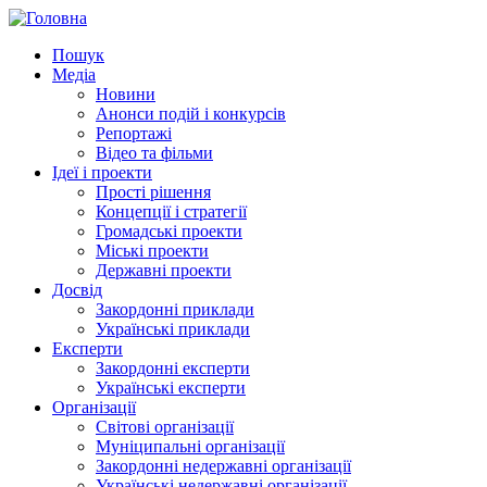
Пошук
Медіа
Новини
Анонси подій і конкурсів
Репортажі
Відео та фільми
Ідеї і проекти
Прості рішення
Концепції і стратегії
Громадські проекти
Міські проекти
Державні проекти
Досвід
Закордонні приклади
Українські приклади
Експерти
Закордонні експерти
Українські експерти
Організації
Світові організації
Муніципальні організації
Закордонні недержавні організації
Українські недержавні організації