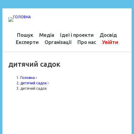
Пошук
Медіа
Ідеї і проекти
Досвід
Експерти
Організації
Про нас
Увійти
дитячий садок
Головна
›
дитячий садок
›
дитячий садок