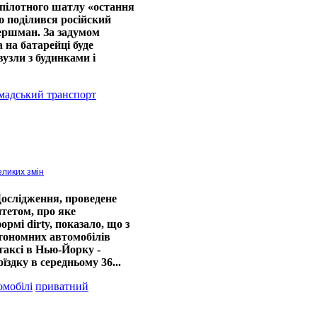
зпілотного шатлу «остання
ю поділився російский
ершман. За задумом
 на батарейці буде
вузли з будинками і
мадський транспорт
еликих змін
ослідження, проведене
тетом, про яке
рмі dirty, показало, що з
втономних автомобілів
таксі в Нью-Йорку -
здку в середньому 36...
омобілі
приватний