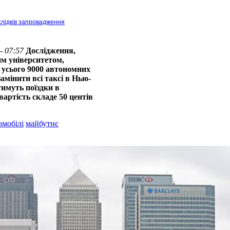
слідків запровадження
- 07:57
Дослідження,
м університетом,
 усього 9000 автономних
амінити всі таксі в Нью-
имуть поїздки в
вартість складе 50 центів
омобілі
майбутнє