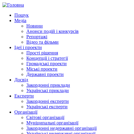
Пошук
Медіа
Новини
Анонси подій і конкурсів
Репортажі
Відео та фільми
Ідеї і проекти
Прості рішення
Концепції і стратегії
Громадські проекти
Міські проекти
Державні проекти
Досвід
Закордонні приклади
Українські приклади
Експерти
Закордонні експерти
Українські експерти
Організації
Світові організації
Муніципальні організації
Закордонні недержавні організації
Українські недержавні організації