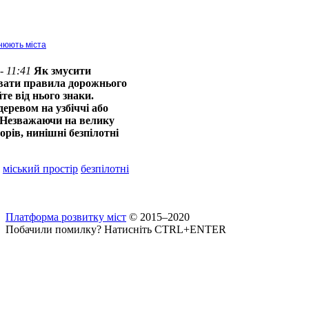
інюють міста
- 11:41
Як змусити
вати правила дорожнього
те від нього знаки.
еревом на узбіччі або
Незважаючи на велику
сорів, нинішні безпілотні
міський простір
безпілотні
Платформа розвитку міст
© 2015–2020
Побачили помилку? Натисніть CTRL+ENTER