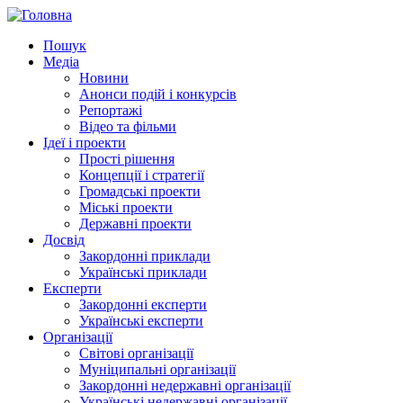
Пошук
Медіа
Новини
Анонси подій і конкурсів
Репортажі
Відео та фільми
Ідеї і проекти
Прості рішення
Концепції і стратегії
Громадські проекти
Міські проекти
Державні проекти
Досвід
Закордонні приклади
Українські приклади
Експерти
Закордонні експерти
Українські експерти
Організації
Світові організації
Муніципальні організації
Закордонні недержавні організації
Українські недержавні організації