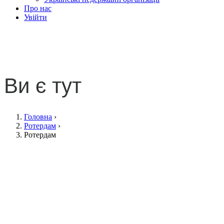
Про нас
Увійти
Ротердам
Ви є тут
Головна
›
Ротердам
›
Ротердам