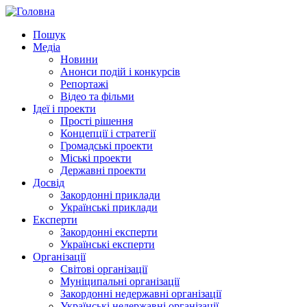
Пошук
Медіа
Новини
Анонси подій і конкурсів
Репортажі
Відео та фільми
Ідеї і проекти
Прості рішення
Концепції і стратегії
Громадські проекти
Міські проекти
Державні проекти
Досвід
Закордонні приклади
Українські приклади
Експерти
Закордонні експерти
Українські експерти
Організації
Світові організації
Муніципальні організації
Закордонні недержавні організації
Українські недержавні організації