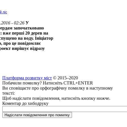
й ліс
.2016 - 02:26
У
тердам започатковано
: вже перші 20 дерев на
пущено на воду. Ініціатор
, про це повідомляє
роект вирішує відразу
Платформа розвитку міст
© 2015–2020
Побачили помилку? Натисніть CTRL+ENTER
Ви сповіщаєте про орфографічну помилку в наступному
тексті:
Щоб надіслати повідомлення, натисніть кнопку нижче.
Коментар до хибодруку