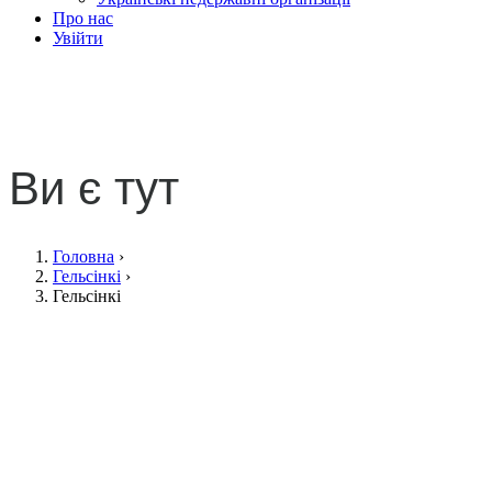
Про нас
Увійти
Гельсінкі
Ви є тут
Головна
›
Гельсінкі
›
Гельсінкі