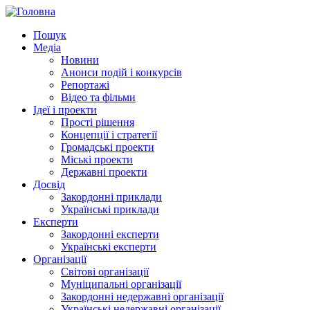
Пошук
Медіа
Новини
Анонси подій і конкурсів
Репортажі
Відео та фільми
Ідеї і проекти
Прості рішення
Концепції і стратегії
Громадські проекти
Міські проекти
Державні проекти
Досвід
Закордонні приклади
Українські приклади
Експерти
Закордонні експерти
Українські експерти
Організації
Світові організації
Муніципальні організації
Закордонні недержавні організації
Українські недержавні організації