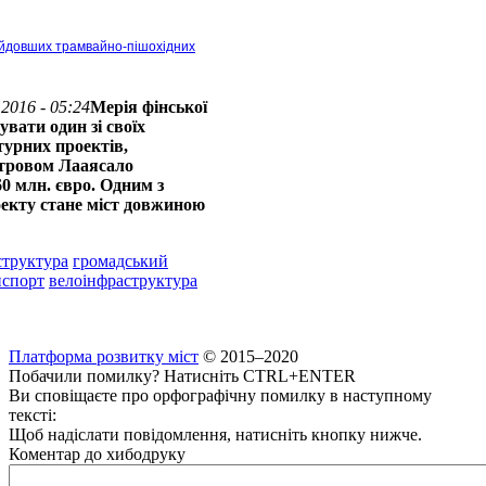
найдовших трамвайно-пішохідних
2016 - 05:24
Мерія фінської
увати один зі своїх
урних проектів,
островом Лааясало
0 млн. євро. Одним з
екту стане міст довжиною
структура
громадський
нспорт
велоінфраструктура
Платформа розвитку міст
© 2015–2020
Побачили помилку? Натисніть CTRL+ENTER
Ви сповіщаєте про орфографічну помилку в наступному
тексті:
Щоб надіслати повідомлення, натисніть кнопку нижче.
Коментар до хибодруку