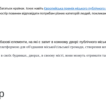
гатьох країнах. Існує навіть 
Європейська премія міського публічного
стір повинен відповідати потребам різних категорій людей, покликаний о
базові елементи, на які є запит в кожному дворі: публічного місь
 платформою для об'єднання міської/сільської громади, створення к
 в своїх будинках, дворах, в своєму місті, вони можуть отримати та
р