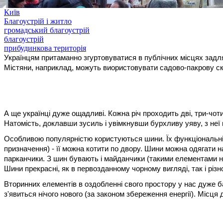
Київ
Благоустрій і житло
громадський благоустрій
благоустрій
прибудинкова територія
Українцям притаманно згуртовуватися в публічних місцях задля
Містяни, наприклад, можуть виористовувати садово-пакрову ску
А ще українці дуже ощадливі. Кожна річ проходить дві, три-чот
Натомість, доклавши зусиль і увімкнувши бурхливу уяву, з неї 
Особливою популярністю користуються шини. Їх функціональніс
призначення) - її можна котити по двору. Шини можна одягати
парканчики. З шин бувають і майданчики (такими елементами нав
Шини прекрасні, як в первозданному чорному вигляді, так і різ
Вторинних елементів в оздобленні свого простору у нас дуже ба
з'явиться нічого нового (за законом збереження енергії). Місця