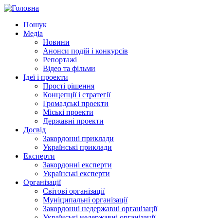
Пошук
Медіа
Новини
Анонси подій і конкурсів
Репортажі
Відео та фільми
Ідеї і проекти
Прості рішення
Концепції і стратегії
Громадські проекти
Міські проекти
Державні проекти
Досвід
Закордонні приклади
Українські приклади
Експерти
Закордонні експерти
Українські експерти
Організації
Світові організації
Муніципальні організації
Закордонні недержавні організації
Українські недержавні організації