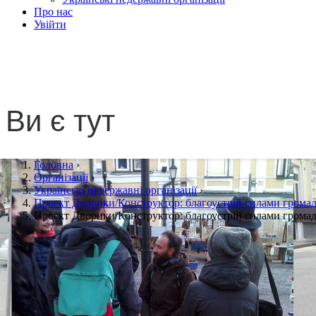
Про нас
Увійти
Проект Дворики/Конструкт
Ви є тут
Головна
›
Організації
›
Українські недержавні організації
›
Проект Дворики/Конструктор: благоустрій силами грома
Проект Дворики/Конструктор: благоустрій силами грома