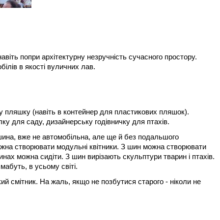
віть попри архітектурну незручність сучасного простору. 
ілів в якості вуличних лав.
ву пляшку (навіть в контейнер для пластикових пляшок). 
лку для саду, дизайнерську годівничку для птахів.
ина, вже не автомобільна, але ще й без подальшого 
ожна створювати модульні квітники. З шин можна створювати 
нах можна сидіти. З шин вирізають скульптури тварин і птахів. 
мабуть, в усьому світі.
 смітник. На жаль, якщо не позбутися старого - ніколи не 