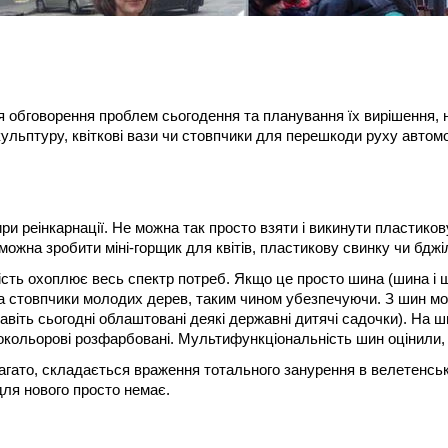
 обговорення проблем сьогодення та планування їх вирішення, на
льптуру, квіткові вази чи стовпчики для перешкоди руху автомоб
ири реінкарнації. Не можна так просто взяти і викинути пластико
можна зробити міні-горщик для квітів, пластикову свинку чи бджі
ть охоплює весь спектр потреб. Якщо це просто шина (шина і ш
 на стовпчики молодих дерев, таким чином убезпечуючи. З шин м
іть сьогодні облаштовані деякі державні дитячі садочки). На ши
нокольорові розфарбовані. Мультифункціональність шин оцінили, 
гато, складається враження тотального занурення в велетенський
 для нового просто немає.