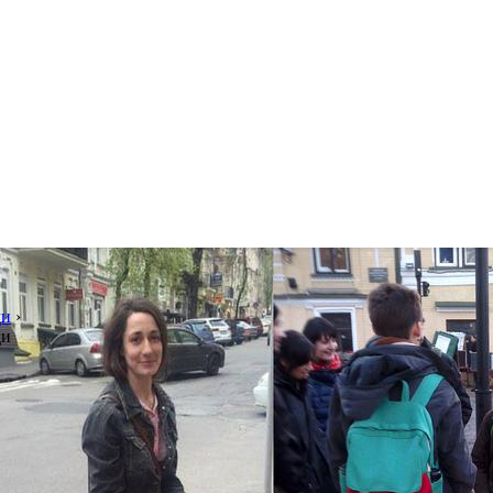
ор: благоустрій силами гр
ди
›
ди