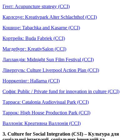
Гент: Acupuncture strategy (CCI)
Карлсруе: Kreativpark Alter Schlachthof (CCI)
Кошице: Tabachka and Kasarne (CCI)
Кортрейк: Buda Fabriek (CCI)
Магдебург: KreativSalon (CCI)
Лапландія: Midnight Sun Film Festival (CCI)
Ліверпуль: Culture Liverpool Action Plan (CCI)
Норркепінг: Hallarna (CCI)
Софія: Public / Private fund for innovation in culture (CCI)
Тарраса: Catalonia Audiovisual Park (CCI)
Таррок: High House Production Park (CCI)
Валлонія: Креативна Валлонія (CCI)
3. Culture for Social Integration (CSI) – Культура для
соціальної інтеграції, соціальних інновацій та