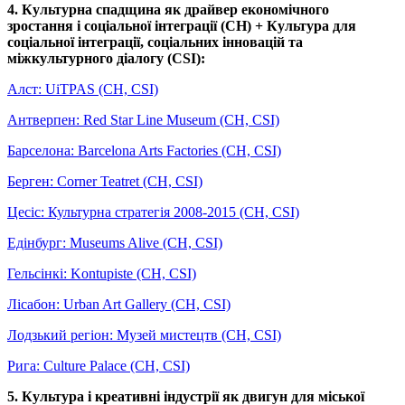
4. Культурна спадщина як драйвер економічного
зростання і соціальної інтеграції (CH) + Культура для
соціальної інтеграції, соціальних інновацій та
міжкультурного діалогу (CSI):
Алст: UiTPAS (CH, CSI)
Антверпен: Red Star Line Museum (CH, CSI)
Барселона: Barcelona Arts Factories (CH, CSI)
Берген: Corner Teatret (CH, CSI)
Цесіс: Культурна стратегія 2008-2015 (CH, CSI)
Едінбург: Museums Alive (CH, CSI)
Гельсінкі: Kontupiste (CH, CSI)
Лісабон: Urban Art Gallery (CH, CSI)
Лодзький регіон: Музей мистецтв (CH, CSI)
Рига: Culture Palace (CH, CSI)
5. Культура і креативні індустрії як двигун для міської