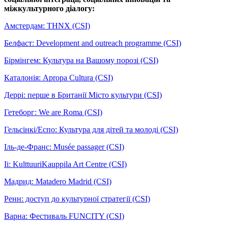
міжкультурного діалогу:
Амстердам: THNX (CSI)
Белфаст: Development and outreach programme (CSI)
Бірмінгем: Культура на Вашому порозі (CSI)
Каталонія: Apropa Cultura (CSI)
Деррі: перше в Британії Місто культури (CSI)
Гетеборг: We are Roma (CSI)
Гельсінкі/Еспо: Культура для дітей та молоді (CSI)
Іль-де-Франс: Musée passager (CSI)
Ii: KulttuuriKauppila Art Centre (CSI)
Мадрид: Matadero Madrid (CSI)
Ренн: доступ до культурної стратегії (CSI)
Варна: Фестиваль FUNCITY (CSI)