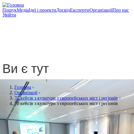
Пошук
Медіа
Ідеї і проекти
Досвід
Експерти
Організації
Про нас
Увійти
70 кейсів з культури з
європейських міст і
регіонів
Ви є тут
Головна
›
Організації
›
70 кейсів з культури з європейських міст і регіонів
›
70 кейсів з культури з європейських міст і регіонів