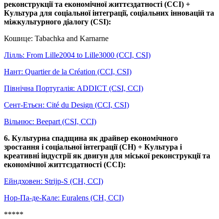
реконструкції та економічної життєздатності (CCI) +
Культура для соціальної інтеграції, соціальних інновацій та
міжкультурного діалогу (CSI):
Кошице: Tabachka and Karnarne
Лілль: From Lille2004 to Lille3000 (CCI, CSI)
Нант: Quartier de la Création (CCI, CSI)
Північна Португалія: ADDICT (CSI, CCI)
Сент-Етьєн: Cité du Design (CCI, CSI)
Вільнюс: Beepart (CSI, CCI)
6. Культурна спадщина як драйвер економічного
зростання і соціальної інтеграції (CH) + Культура і
креативні індустрії як двигун для міської реконструкції та
економічної життєздатності (CCI):
Ейндховен: Strijp-S (CH, CCI)
Нор-Па-де-Кале: Euralens (CH, CCI)
*****