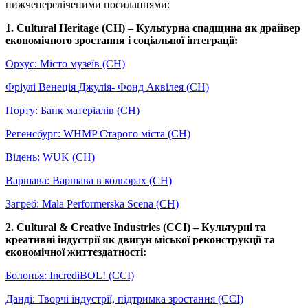
нижчепереліченими посиланнями:
1. Cultural Heritage (CH) – Культурна спадщина як драйвер
економічного зростання і соціальної інтеграції:
Орхус: Місто музеїв (CH)
Фріулі Венеція Джулія- Фонд Аквілея (CH)
Порту: Банк матеріалів (CH)
Регенсбург: WHMP Старого міста (CH)
Відень: WUK (CH)
Варшава: Варшава в кольорах (CH)
Загреб: Mala Performerska Scena (CH)
2. Cultural & Creative Industries (CCI) – Культурні та
креативні індустрії як двигун міської реконструкції та
економічної життєздатності:
Болонья: IncrediBOL! (CCI)
Данді: Творчі індустрії, підтримка зростання (CCI)