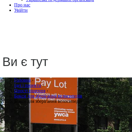
Про нас
Увійти
Бокси для зберігання
велосипедів
Ви є тут
Головна
›
Ідеї і проекти
›
Прості рішення
›
Бокси для зберігання велосипедів
›
Бокси для зберігання велосипедів