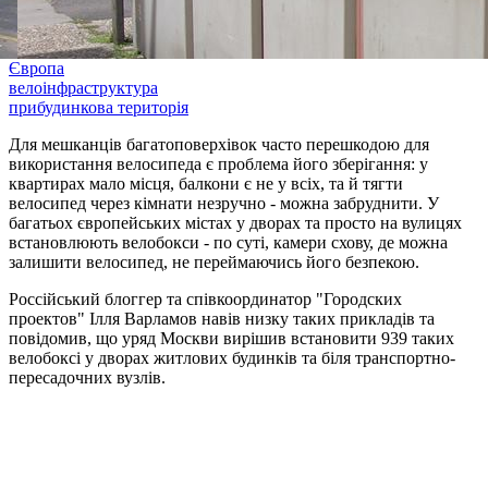
Європа
велоінфраструктура
прибудинкова територія
Для мешканців багатоповерхівок часто перешкодою для
використання велосипеда є проблема його зберігання: у
квартирах мало місця, балкони є не у всіх, та й тягти
велосипед через кімнати незручно - можна забруднити. У
багатьох європейських містах у дворах та просто на вулицях
встановлюють велобокси - по суті, камери схову, де можна
залишити велосипед, не переймаючись його безпекою.
Россійський блоггер та співкоординатор "Городских
проектов" Ілля Варламов навів низку таких прикладів та
повідомив, що уряд Москви вирішив встановити 939 таких
велобоксі у дворах житлових будинків та біля транспортно-
пересадочних вузлів.