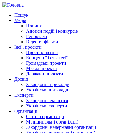
Пошук
Медіа
Новини
Анонси подій і конкурсів
Репортажі
Відео та фільми
Ідеї і проекти
Прості рішення
Концепції і стратегії
Громадські проекти
Міські проекти
Державні проекти
Досвід
Закордонні приклади
Українські приклади
Експерти
Закордонні експерти
Українські експерти
Організації
Світові організації
Муніципальні організації
Закордонні недержавні організації
Українські недержавні організації