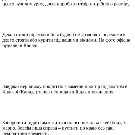
цього вуличну урну, досить зробити отвір потрібного розміру.
Декоративні пірамідки біля будівлі не дозволять перехожим
довго стояти або курити під вашими вікнами. На фото офісна
будівлю в Канаді.
Завдяки нерівному покриттю з каменів простір під мостом в
Калгарі (Канада) тепер непридатний для проживання.
Забороняти підліткам кататися по огорожах на скейтбордах
марно. Зовсім інша справа – пустити по краю ось такі
декоративні елементи.