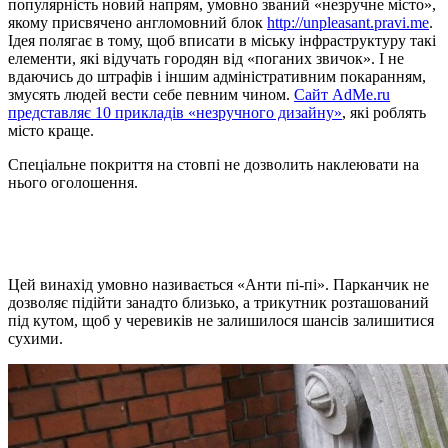
популярність новий напрям, умовно званий «незручне місто»,
якому присвячено англомовний блок
http://unpleasant.pravi.me
.
Ідея полягає в тому, щоб вписати в міську інфраструктуру такі
елементи, які відучать городян від «поганих звичок». І не
вдаючись до штрафів і іншим адміністративним покаранням,
змусять людей вести себе певним чином.
Сайт AdMe.ru
представляє 10 прикладів «незручного дизайну»
, які роблять
місто краще.
Спеціальне покриття на стовпі не дозволить наклеювати на
нього оголошення.
Цей винахід умовно називається «Анти пі-пі». Парканчик не
дозволяє підійти занадто близько, а трикутник розташований
під кутом, щоб у черевиків не залишилося шансів залишитися
сухими.