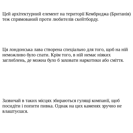
Цей архітектурний елемент на території Кембриджа (Британія)
теж спрямований проти любителів скейтборду.
Ця лондонська лава створена спеціально для того, щоб на ній
неможливо було спати. Крім того, в ній немає ніяких
заглиблень, де можна було б заховати наркотики або сміття.
Зазвичай в таких місцях збираються гулящі компанії, щоб
посидіти і попити пивка. Однак на цих каменях зручно не
влаштуєшся.