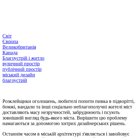
Світ
Європа
Великобританія
Канада
Благоустрій і житло
вуличний простір
публічний простір
міський дизайн
благоустрій
Розклейщики оголошень, любителі попити пивка в підворітті,
бомжі, вандали та інші соціально неблагополучні жителі міст
доставляють масу незручностей, забруднюють і псують
зовнішній вигляд будь-якого міста. Вирішити цю проблему
намагаються за допомогою хитрих дизайнерських рішень.
Останнім часом в міській архітектурі з'являється і завойовує