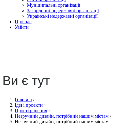
Муніципальні організації
Закордонні недержавні організації
Українські недержавні організації
Про нас
Увійти
Незручний дизайн,
потрібний нашим містам
Ви є тут
Головна
›
Ідеї і проекти
›
Прості рішення
›
Незручний дизайн, потрібний нашим містам
›
Незручний дизайн, потрібний нашим містам