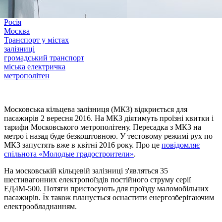
Росія
Москва
Транспорт у містах
залізниці
громадський транспорт
міська електричка
метрополітен
Московська кільцева залізниця (МКЗ) відкриється для
пасажирів 2 вересня 2016. На МКЗ діятимуть проїзні квитки і
тарифи Московського метрополітену. Пересадка з МКЗ на
метро і назад буде безкоштовною. У тестовому режимі рух по
МКЗ запустять вже в квітні 2016 року. Про це
повідомляє
спільнота «Молодые градостроители»
.
На московській кільцевій залізниці з'являться 35
шестивагонних електропоїздів постійного струму серії
ЕД4М-500. Потяги пристосують для проїзду маломобільних
пасажирів. Їх також планується оснастити енергозберігаючим
електрообладнанням.