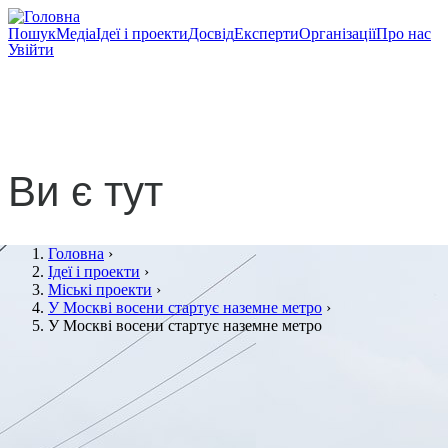
Пошук
Медіа
Ідеї і проекти
Досвід
Експерти
Організації
Про нас
Увійти
У Москві восени стартує
наземне метро
Ви є тут
Головна
›
Ідеї і проекти
›
Міські проекти
›
У Москві восени стартує наземне метро
›
У Москві восени стартує наземне метро