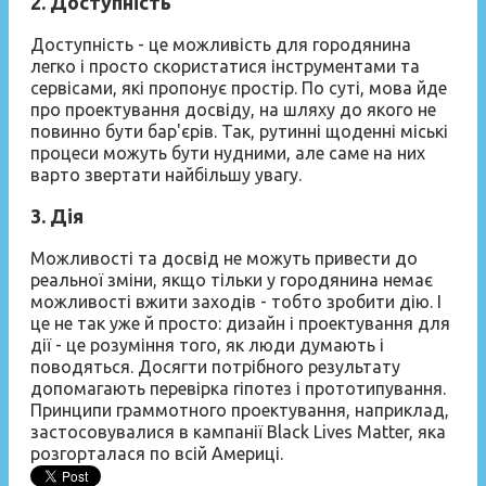
2. Доступність
Доступність - це можливість для городянина
легко і просто скористатися інструментами та
сервісами, які пропонує простір. По суті, мова йде
про проектування досвіду, на шляху до якого не
повинно бути бар'єрів. Так, рутинні щоденні міські
процеси можуть бути нудними, але саме на них
варто звертати найбільшу увагу.
3. Дія
Можливості та досвід не можуть привести до
реальної зміни, якщо тільки у городянина немає
можливості вжити заходів - тобто зробити дію. І
це не так уже й просто: дизайн і проектування для
дії - це розуміння того, як люди думають і
поводяться. Досягти потрібного результату
допомагають перевірка гіпотез і прототипування.
Принципи граммотного проектування, наприклад,
застосовувалися в кампанії Black Lives Matter, яка
розгорталася по всій Америці.