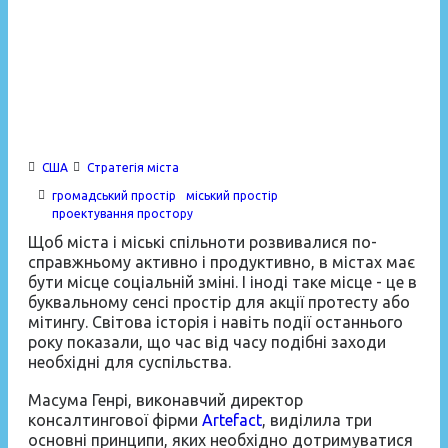
Три принципи планування міста для соціальних змін
США
Стратегія міста
громадський простір
міський простір
проектування простору
Щоб міста і міські спільноти розвивалися по-
справжньому активно і продуктивно, в містах має
бути місце соціальній зміні. І іноді таке місце - це в
буквальному сенсі простір для акції протесту або
мітингу. Світова історія і навіть події останнього
року показали, що час від часу подібні заходи
необхідні для суспільства.
Масума Генрі, виконавчий директор
консалтингової фірми
Artefact
, виділила три
основні принципи, яких необхідно дотримуватися