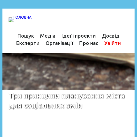
Пошук
Медіа
Ідеї і проекти
Досвід
Експерти
Організації
Про нас
Увійти
Три принципи планування міста
для соціальних змін
Головна
›
Ідеї і проекти
›
Концепції і стратегії
›
Три принципи планування міста для соціальних змін
›