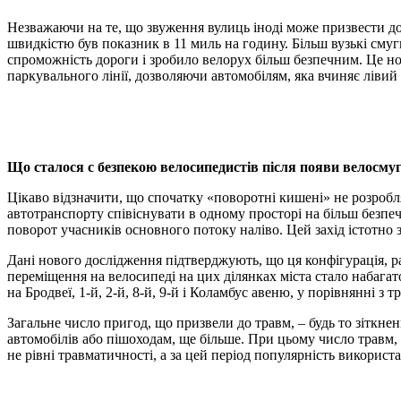
Незважаючи на те, що звуження вулиць іноді може призвести до 
швидкістю був показник в 11 миль на годину. Більш вузькі сму
спроможність дороги і зробило велорух більш безпечним. Це нов
паркувального лінії, дозволяючи автомобілям, яка вчиняє лівий
Що сталося c безпекою велосипедистів після появи велосму
Цікаво відзначити, що спочатку «поворотні кишені» не розробл
автотранспорту співіснувати в одному просторі на більш безп
поворот учасників основного потоку наліво. Цей захід істотно 
Дані нового дослідження підтверджують, що ця конфігурація, ра
переміщення на велосипеді на цих ділянках міста стало набагат
на Бродвеї, 1-й, 2-й, 8-й, 9-й і Коламбус авеню, у порівнянні з
Загальне число пригод, що призвели до травм, – будь то зіткне
автомобілів або пішоходам, ще більше. При цьому число травм,
не рівні травматичності, а за цей період популярність використ