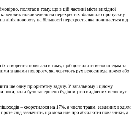
овірно, полягає в тому, що в цій частині міста вихідної
 з ключових нововведень на перехрестях збільшило пропускну
 лінія повороту на більшості перехресть, яка починається від
а їх створення полягала в тому, щоб дозволити велосипедам та
ними знаками повороту, які чергують рух велосипеда прямо або
ити ще одну пріоритетну задачу. У загальному і цілому
три роки, коли було завершено будівництво виділених велосмуг
пішоходів – скоротилося на 17%, а число травм, завданих водіям
роте слід зазначити, що мова йде про абсолютні показники, а