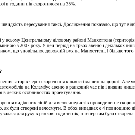
зі в години пік скоротилося на 35%.
ня швидкість пересування таксі. Дослідження показало, що тут від
і у всьому Центральному діловому районі Манхеттена (територія, 
інною з 2007 року. У цей період на трьох авеню і декількох інш
ком, що уповільнює дорожній рух на Манхеттені, і більше того 
?
ння заторів через скорочення кількості машин на дорозі. Але якщ
автомобілів на Коламбус авеню в ранковий час пік і виявив лише 
я в деяких особливостях проектування.
ворення виділених ліній для велосипедистів проводили не скороче
о, як були створені велосмуги. В обох випадках є 4 повноцінно д
валася для руху в ранкові години пік, а тепер там була створена