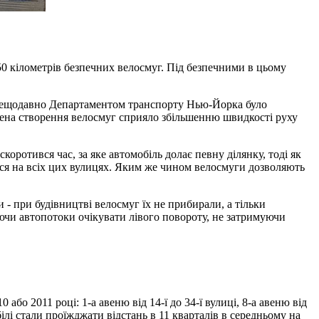
0 кілометрів безпечних велосмуг. Під безпечними в цьому
е нещодавно Департаментом транспорту Нью-Йорка було
ттена створення велосмуг сприяло збільшенню швидкості руху
коротився час, за яке автомобіль долає певну ділянку, тоді як
ася на всіх цих вулицях. Яким же чином велосмуги дозволяють
- при будівництві велосмуг їх не прибирали, а тільки
яючи автопотоки очікувати лівого повороту, не затримуючи
бо 2011 році: 1-а авеню від 14-ї до 34-ї вулиці, 8-а авеню від
обілі стали проїжджати відстань в 11 кварталів в середньому на