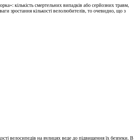
рка»: кількість смертельних випадків або серйозних травм,
ваги зростання кількості велолюбителів, то очевидно, що з
ості велосипедів на вулицях веде до підвищення їх безпеки. В