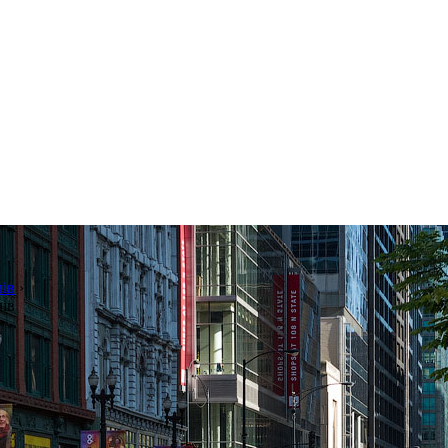
збільшення швидкості авт
лів
›
лів