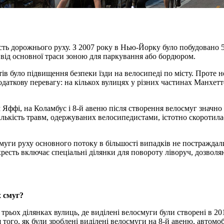
ь дорожнього руху. З 2007 року в Нью-Йорку було побудовано 5
 від основної траси зоною для паркування або бордюром.
ів було підвищення безпеки їзди на велосипеді по місту. Прот
одаткову перевагу: на кількох вулицях у різних частинах Манхе
Яффі, на Коламбус і 8-й авеню після створення велосмуг значно с
кількість травм, одержуваних велосипедистами, істотно скоротил
уги руху основного потоку в більшості випадків не постраждали 
хресть включає спеціальні ділянки для повороту ліворуч, дозвол
х смуг?
ох ділянках вулиць, де виділені велосмуги були створені в 2010 а
сля того, як були зроблені виділені велосмуги на 8-й авеню, автом