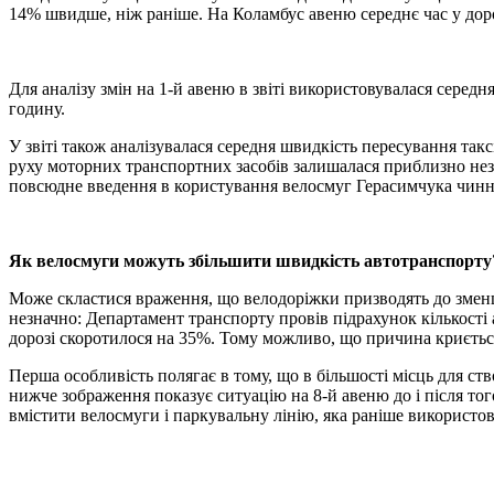
14% швидше, ніж раніше. На Коламбус авеню середнє час у доро
Для аналізу змін на 1-й авеню в звіті використовувалася серед
годину.
У звіті також аналізувалася середня швидкість пересування такс
руху моторних транспортних засобів залишалася приблизно незм
повсюдне введення в користування велосмуг Герасимчука чинни
Як велосмуги можуть збільшити швидкість автотранспорту
Може скластися враження, що велодоріжки призводять до зменше
незначно: Департамент транспорту провів підрахунок кількості 
дорозі скоротилося на 35%. Тому можливо, що причина криєтьс
Перша особливість полягає в тому, що в більшості місць для ст
нижче зображення показує ситуацію на 8-й авеню до і після тог
вмістити велосмуги і паркувальну лінію, яка раніше використову