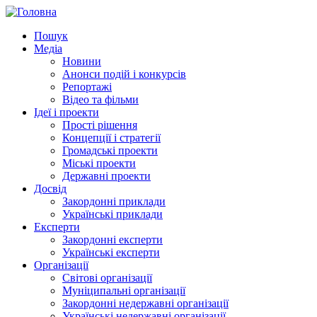
Пошук
Медіа
Новини
Анонси подій і конкурсів
Репортажі
Відео та фільми
Ідеї і проекти
Прості рішення
Концепції і стратегії
Громадські проекти
Міські проекти
Державні проекти
Досвід
Закордонні приклади
Українські приклади
Експерти
Закордонні експерти
Українські експерти
Організації
Світові організації
Муніципальні організації
Закордонні недержавні організації
Українські недержавні організації