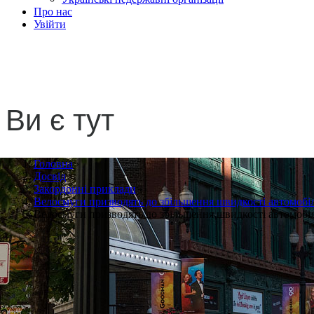
Про нас
Увійти
Велосмуги призводять до 
Ви є тут
Головна
›
Досвід
›
Закордонні приклади
›
Велосмуги призводять до збільшення швидкості автомобі
Велосмуги призводять до збільшення швидкості автомобі