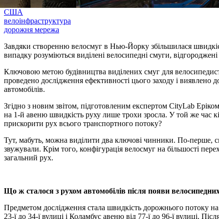
США
велоінфраструктура
дорожня мережа
Завдяки створенню велосмуг в Нью-Йорку збільшилася швидкіст
випадку розуміються виділені велосипедні смуги, відгороджені
Ключовою метою будівництва виділених смуг для велосипедист
проведено дослідження ефективності цього заходу і виявлено д
автомобілів.
Згідно з новим звітом, підготовленим експертом CityLab Еріком 
на 1-й авеню швидкість руху лише трохи зросла. У той же час 
прискорити рух всього транспортного потоку?
Тут, мабуть, можна виділити два ключові чинники. По-перше, см
звужували. Крім того, конфігурація велосмуг на більшості пере
загальний рух.
Що ж сталося з рухом автомобілів після появи велосипедни
Предметом дослідження стала швидкість дорожнього потоку на трь
23-ї до 34-ї вулиці і Коламбус авеню від 77-ї до 96-ї вулиці. Пі