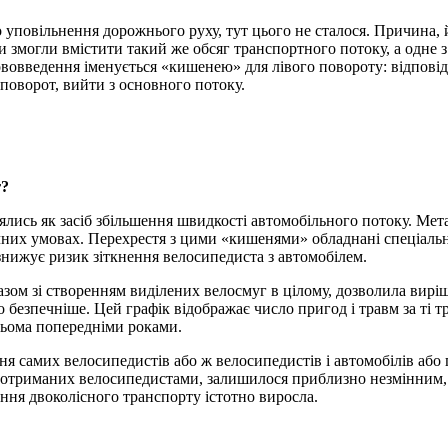
уповільнення дорожнього руху, тут цього не сталося. Причина, йм
ги змогли вмістити такий же обсяг транспортного потоку, а одне
овведення іменується «кишенею» для лівого повороту: відповідна
 поворот, вийти з основного потоку.
г?
ялись як засіб збільшення швидкості автомобільного потоку. Мет
ечних умовах. Перехрестя з цими «кишенями» обладнані спеціаль
знижує ризик зіткнення велосипедиста з автомобілем.
зом зі створенням виділених велосмуг в цілому, дозволила виріш
о безпечніше. Цей графік відображає число пригод і травм за ті 
 трьома попередніми роками.
ння самих велосипедистів або ж велосипедистів і автомобілів або 
 отриманих велосипедистами, залишилося приблизно незмінним, п
ання двоколісного транспорту істотно виросла.