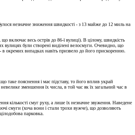
булося незначне зниження швидкості - з 13 майже до 12 миль на
що включає весь острів до 86-ї вулиці). В цілому, швидкість
их вулицях були створені виділені велосмуги. Очевидно, що
- в окремих випадках навіть призвело до його прискоренню.
о таке пояснення і має підставу, то його вплив украй
невелике зменшення їх числа, в той час як їх загальний час в
ння кількості смуг руху, а лише їх незначне звуження. Наведене
іючі смуги (хоча вони і стали трохи вужче), що дозволяють
 цілодобова парковка.