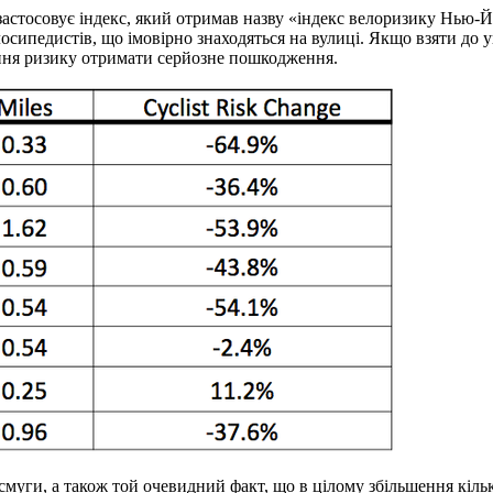
астосовує індекс, який отримав назву «індекс велоризику Нью-Йо
осипедистів, що імовірно знаходяться на вулиці. Якщо взяти до у
ення ризику отримати серйозне пошкодження.
муги, а також той очевидний факт, що в цілому збільшення кільк