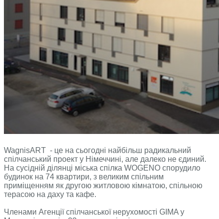
WagnisART - це на сьогодні найбільш радикальний
спілчанський проект у Німеччині, але далеко не єдиний.
На сусідній ділянці міська спілка WOGENO спорудило
будинок на 74 квартири, з великим спільним
приміщенням як другою житловою кімнатою, спільною
терасою на даху та кафе.
Членами Агенції спілчанської нерухомості GIMA у