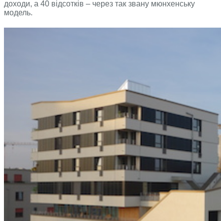
доходи, а 40 відсотків – через так звану мюнхенську
модель.