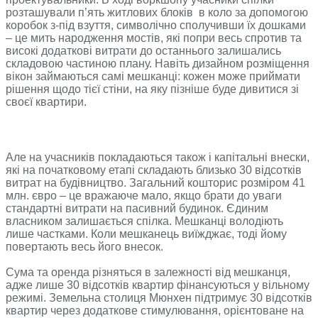
розташували п’ять житлових блоків в коло за допомогою
коробок з-під взуття, символічно сполучивши їх дошками
– це мить народження мостів, які попри весь спротив та
високі додаткові витрати до останнього залишались
складовою частиною плану. Навіть дизайном розміщення
вікон займаються самі мешканці: кожен може приймати
рішення щодо тієї стіни, на яку пізніше буде дивитися зі
своєї квартири.
Але на учасників покладаються також і капітальні внески,
які на початковому етапі складають близько 30 відсотків
витрат на будівництво. Загальний кошторис розміром 41
млн. євро – це вражаюче мало, якщо брати до уваги
стандартні витрати на пасивний будинок. Єдиним
власником залишається спілка. Мешканці володіють
лише частками. Коли мешканець виїжджає, тоді йому
повертають весь його внесок.
Сума та оренда різняться в залежності від мешканця,
адже лише 30 відсотків квартир фінансуються у вільному
режимі. Земельна столиця Мюнхен підтримує 30 відсотків
квартир через додаткове стимулювання, орієнтоване на