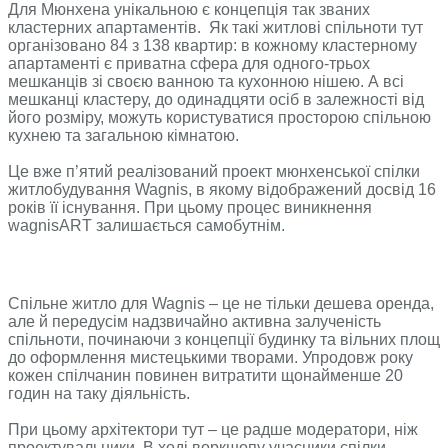
Для Мюнхена унікальною є концепція так званих
кластерних апартаментів. Як такі житлові спільноти тут
організовано 84 з 138 квартир: в кожному кластерному
апартаменті є приватна сфера для одного-трьох
мешканців зі своєю ванною та кухонною нішею. А всі
мешканці кластеру, до одинадцяти осіб в залежності від
його розміру, можуть користуватися просторою спільною
кухнею та загальною кімнатою.
Це вже п’ятий реалізований проект мюнхенської спілки
житлобудування Wagnis, в якому відображений досвід 16
років її існування. При цьому процес виникнення
wagnisART залишається самобутнім.
Спільне житло для Wagnis – це не тільки дешева оренда,
але й передусім надзвичайно активна залученість
спільноти, починаючи з концепції будинку та вільних площ
до оформлення мистецькими творами. Упродовж року
кожен спілчанин повинен витратити щонайменше 20
годин на таку діяльність.
При цьому архітектори тут – це радше модератори, ніж
проектувальники. В ході воркшопу учасники спілки