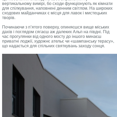
вертикальному вимірі, бо сходи функціонують як кімнати
для спілкування, наповнені денним світлом. На широких
сходових майданчиках є місця для лавок і мистецьких
творів.
Починаючи з п’ятого поверху, опиняєшся вище міських
дахів і поглядом сягаєш аж далеких Альп на півдні. Під
час прогулянки від одного мосту до іншого минаєш
приватні лоджії, художнє ательє чи «шампанську терасу»,
що надається для спільних святкувань заходу сонця.