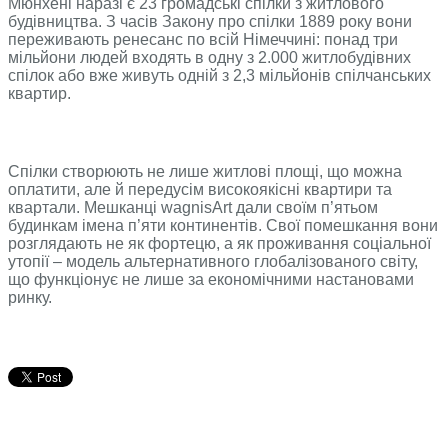
Мюнхені наразі є 23 громадські спілки з житлового
будівництва. З часів Закону про спілки 1889 року вони
переживають ренесанс по всій Німеччині: понад три
мільйони людей входять в одну з 2.000 житлобудівних
спілок або вже живуть одній з 2,3 мільйонів спілчанських
квартир.
Спілки створюють не лише житлові площі, що можна
оплатити, але й передусім високоякісні квартири та
квартали. Мешканці wagnisArt дали своїм п’ятьом
будинкам імена п’яти континентів. Свої помешкання вони
розглядають не як фортецю, а як проживання соціальної
утопії – модель альтернативного глобалізованого світу,
що функціонує не лише за економічними настановами
ринку.