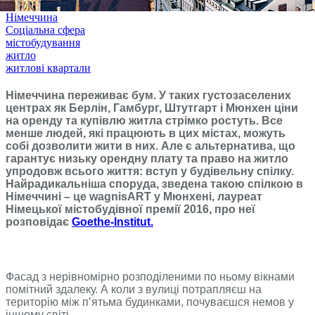
Німеччина
Соціальна сфера
містобудування
житло
житлові квартали
Німеччина переживає бум. У таких густозаселених
центрах як Берлін, Гамбург, Штутгарт і Мюнхен ціни
на оренду та купівлю житла стрімко ростуть. Все
менше людей, які працюють в цих містах, можуть
собі дозволити жити в них. Але є альтернатива, що
гарантує низьку орендну плату та право на житло
упродовж всього життя: вступ у будівельну спілку.
Найрадикальніша споруда, зведена такою спілкою в
Німеччині – це wagnisART у Мюнхені, лауреат
Німецької містобудівної премії 2016, про неї
розповідає
Goethe-Institut.
Фасад з нерівномірно розподіленими по ньому вікнами
помітний здалеку. А коли з вулиці потрапляєш на
територію між п’ятьма будинками, почуваєшся немов у
іншому світі.