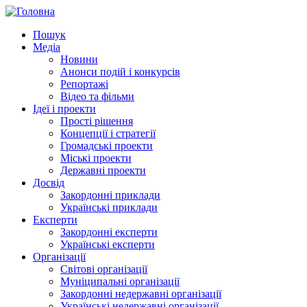
Пошук
Медіа
Новини
Анонси подій і конкурсів
Репортажі
Відео та фільми
Ідеї і проекти
Прості рішення
Концепції і стратегії
Громадські проекти
Міські проекти
Державні проекти
Досвід
Закордонні приклади
Українські приклади
Експерти
Закордонні експерти
Українські експерти
Організації
Світові організації
Муніципальні організації
Закордонні недержавні організації
Українські недержавні організації