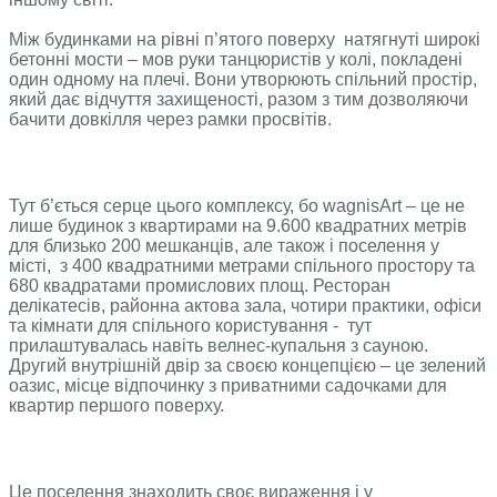
Між будинками на рівні п’ятого поверху натягнуті широкі
бетонні мости – мов руки танцюристів у колі, покладені
один одному на плечі. Вони утворюють спільний простір,
який дає відчуття захищеності, разом з тим дозволяючи
бачити довкілля через рамки просвітів.
Тут б’ється серце цього комплексу, бо wagnisArt – це не
лише будинок з квартирами на 9.600 квадратних метрів
для близько 200 мешканців, але також і поселення у
місті, з 400 квадратними метрами спільного простору та
680 квадратами промислових площ. Ресторан
делікатесів, районна актова зала, чотири практики, офіси
та кімнати для спільного користування - тут
прилаштувалась навіть велнес-купальня з сауною.
Другий внутрішній двір за своєю концепцією – це зелений
оазис, місце відпочинку з приватними садочками для
квартир першого поверху.
Це поселення знаходить своє вираження і у