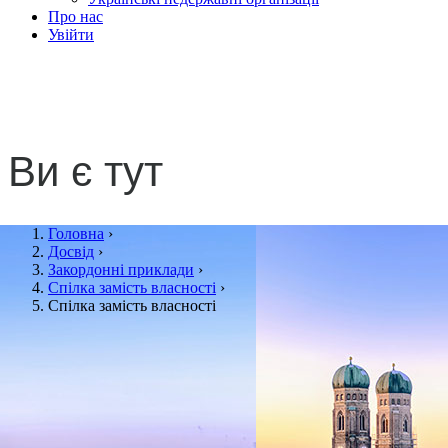
Про нас
Увійти
Спілка замість власності
Ви є тут
Головна
›
Досвід
›
Закордонні приклади
›
Спілка замість власності
›
Спілка замість власності