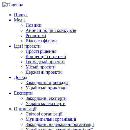
Пошук
Медіа
Новини
Анонси подій і конкурсів
Репортажі
Відео та фільми
Ідеї і проекти
Прості рішення
Концепції і стратегії
Громадські проекти
Міські проекти
Державні проекти
Досвід
Закордонні приклади
Українські приклади
Експерти
Закордонні експерти
Українські експерти
Організації
Світові організації
Муніципальні організації
Закордонні недержавні організації
Українські недержавні організації