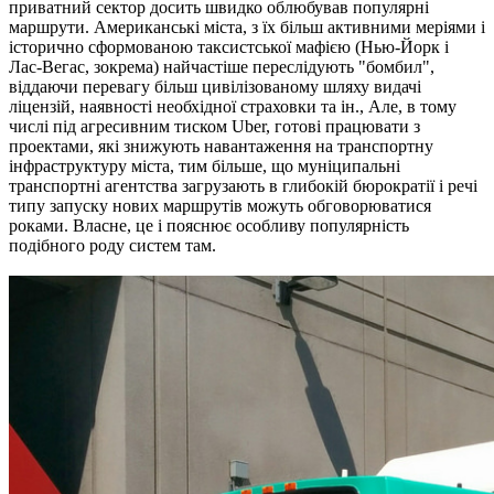
приватний сектор досить швидко облюбував популярні
маршрути. Американські міста, з їх більш активними меріями і
історично сформованою таксистської мафією (Нью-Йорк і
Лас-Вегас, зокрема) найчастіше переслідують "бомбил",
віддаючи перевагу більш цивілізованому шляху видачі
ліцензій, наявності необхідної страховки та ін., Але, в тому
числі під агресивним тиском Uber, готові працювати з
проектами, які знижують навантаження на транспортну
інфраструктуру міста, тим більше, що муніципальні
транспортні агентства загрузають в глибокій бюрократії і речі
типу запуску нових маршрутів можуть обговорюватися
роками. Власне, це і пояснює особливу популярність
подібного роду систем там.