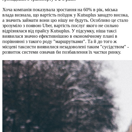
Хоча компанія показувала зростання на 60% в рік, міська
влада визнала, що вартість поїздок у Kutsuplus занадто висока,
а значить займати вони цю нішу не будуть. Особливо це стало
зрозуміло з появою Uber, вартість послуг якого не сильно
відрізнялася від прайсу Kutsuplus. У підсумку, ніша таксі
виявилася значно ефективнішою в економічному плані в
порівнянні з такого роду "маршрутками". Та й до того ж
місцеві таксисти виявилися незадоволені таким "сусідством" -
розвиток системи означав би позбавлення їх частки ринку.