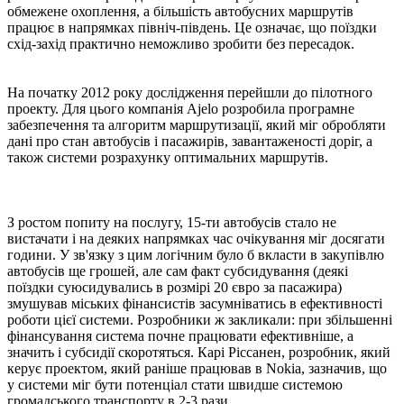
обмежене охоплення, а більшість автобусних маршрутів
працює в напрямках північ-південь. Це означає, що поїздки
схід-захід практично неможливо зробити без пересадок.
На початку 2012 року дослідження перейшли до пілотного
проекту. Для цього компанія Ajelo розробила програмне
забезпечення та алгоритм маршрутизації, який міг обробляти
дані про стан автобусів і пасажирів, завантаженості доріг, а
також системи розрахунку оптимальних маршрутів.
З ростом попиту на послугу, 15-ти автобусів стало не
вистачати і на деяких напрямках час очікування міг досягати
години. У зв'язку з цим логічним було б вкласти в закупівлю
автобусів ще грошей, але сам факт субсидування (деякі
поїздки суюсидувались в розмірі 20 євро за пасажира)
змушував міських фінансистів засумніватись в ефективності
роботи цієї системи. Розробники ж закликали: при збільшенні
фінансування система почне працювати ефективніше, а
значить і субсидії скоротяться. Карі Ріссанен, розробник, який
керує проектом, який раніше працював в Nokia, зазначив, що
у системи міг бути потенціал стати швидше системою
громадського транспорту в 2-3 рази.