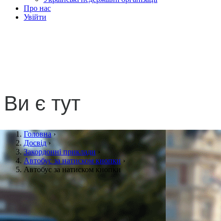
Про нас
Увійти
Автобус за натиском
кнопки
Ви є тут
Головна
›
Досвід
›
Закордонні приклади
›
Автобус за натиском кнопки
›
Автобус за натиском кнопки