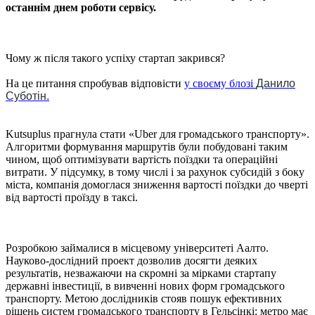
останнім днем ​​роботи сервісу.
Чому ж після такого успіху стартап закрився?
На це питання спробував відповісти
у своєму блозі
Данило
Суботін.
Kutsuplus прагнула стати «Uber для громадського транспорту».
Алгоритми формування маршрутів були побудовані таким
чином, щоб оптимізувати вартість поїздки та операційні
витрати. У підсумку, в тому числі і за рахунок субсидій з боку
міста, компанія домоглася зниження вартості поїздки до чверті
від вартості проїзду в таксі.
Розробкою займалися в місцевому університеті Аалто.
Науково-дослідний проект дозволив досягти деяких
результатів, незважаючи на скромні за мірками стартапу
державні інвестиції, в вивченні нових форм громадського
транспорту. Метою дослідників стояв пошук ефективних
рішень систем громадського транспорту в Гельсінкі: метро має