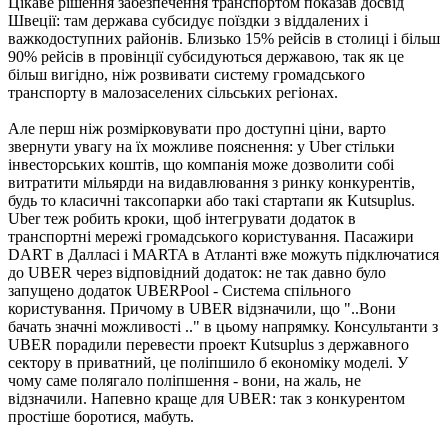
Цікаве рішення забезпечення транспортом показав досвід
Швеції: там держава субсидує поїздки з віддалених і
важкодоступних районів. Близько 15% рейсів в столиці і більш
90% рейсів в провінції субсидуються державою, так як це
більш вигідно, ніж розвивати систему громадського
транспорту в малозаселених сільських регіонах.
Але перш ніж розмірковувати про доступні ціни, варто
звернути увагу на їх можливе пояснення: у Uber стільки
інвесторських коштів, що компанія може дозволити собі
витратити мільярди на видавлювання з ринку конкурентів,
будь то класичні таксопарки або такі стартапи як Kutsuplus.
Uber теж робить кроки, щоб інтегрувати додаток в
транспортні мережі громадського користування. Пасажири
DART в Далласі і MARTA в Атланті вже можуть підключатися
до UBER через відповідний додаток: не так давно було
запущено додаток UBERPool - Система спільного
користування. Причому в UBER відзначили, що "..Вони
бачать значні можливості .." в цьому напрямку. Консультанти з
UBER порадили перевести проект Kutsuplus з державного
сектору в приватний, це поліпшило б економіку моделі. У
чому саме полягало поліпшення - вони, на жаль, не
відзначили. Напевно краще для UBER: так з конкурентом
простіше боротися, мабуть.