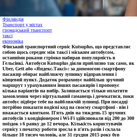
Фінляндія
Транспорт у містах
громадський транспорт
таксі
економіка
Фінський транспортний сервіс Kutsuplus, що представляє
собою щось середнє між таксі і міським автобусом,
останніми роками стрімко набирав популярність в
Гельсінкі. Автобуси Kutsuplus діяли приблизно так само, як
Uber, Gett або «Яндекс.Таксі»: за допомогою смартфону
пасажир обирає найближчу зупинку відправлення і
кінцевий пункт. Додаток розраховує найбільш зручний
маршрут з урахуванням інших пасажирів і пропонує
кілька варіантів на вибір. Залишається тільки оплатити
замовлення через віртуальний гаманець і дочекатися, поки
автобус підбере тебе на найближчій зупинці. При посадці
потрібно показати водієві код на своєму смартфоні - він і
вважається квитком. П'ять днів на тиждень 15 зручних
автобусів з кондіціонером і Wi-Fi здійснювали від 200 до 300
поїздок з 6 ранку до 12 вечора. Кількість користувачів
сервісу з початку роботи зросла в п'ять разів і склала
більше 18 тисяч чоловік, але 31 грудня 2015 року був