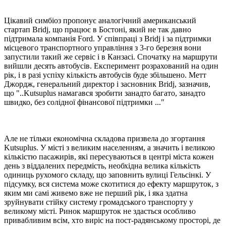
Цікавий симбіоз пропонує аналогічний американський
стартап Bridj, що працює в Бостоні, який не так давно
підтримала компанія Ford. У співпраці з Bridj і за підтримки
місцевого транспортного управління з 3-го березня вони
запустили такий же сервіс і в Канзасі. Спочатку на маршрути
вийшли десять автобусів. Експеримент розрахований на один
рік, і в разі успіху кількість автобусів буде збільшено. Метт
Джордж, генеральний директор і засновник Bridj, зазначив,
що "..Kutsuplus намагався зробити занадто багато, занадто
швидко, без солідної фінансової підтримки ..."
Але не тільки економічна складова призвела до згортання
Kutsuplus. У місті з великим населенням, а значить і великою
кількістю пасажирів, які пересуваються в центрі міста кожен
день з віддалених передмість, необхідна велика кількість
одиниць рухомого складу, що заповнить вулиці Гельсінкі. У
підсумку, вся система може скотитися до ефекту маршруток, з
яким ми самі живемо вже не перший рік, і яка здатна
зруйнувати стійку систему громадського транспорту у
великому місті. Ринок маршруток не здасться особливо
привабливим всім, хто виріс на пост-радянському просторі, де