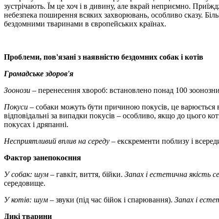
зустрічають. Їм це хоч і в дивину, але вкрай неприємно. Приїжд
небезпека поширення всяких захворювань, особливо сказу. Більш
бездомними тваринами в європейських країнах.
Проблеми, пов'язані з наявністю бездомних собак і к
отів
Громадське здоров'я
Зоонози
– перенесення хвороб: встановлено понад 100 зоонозних
П
окуси
– собаки можуть бути причиною покусів, це варюється ві
відповідальні за випадки покусів – особливо, якщо до цього кот
покусах і дряпанні.
Несприятливий вплив на середу
– екскременти поблизу і всеред
Ф
актор занепокоєння
У собак: ш
ум
– гавкіт, виття, бійки.
Запах і естетична якість 
середовище.
У котів: ш
ум
– звуки (під час бійок і спарювання).
Запах і есте
Д
икі тварини