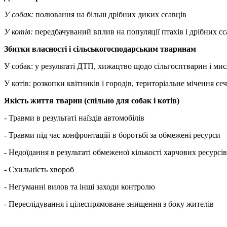
У собак:
полювання на більш дрібних диких ссавців
У котів:
передбачуваний вплив на популяції птахів і дрібних сс
Збит
ки
власності і сільськогосподарським тваринам
У собак: у результаті ДТП, хижацтво щодо сільгосптварин і ми
У котів: розкопки квітників і городів, територіальне мічення се
Якість життя тварин
(спільно для собак і котів)
- Травми в результаті наїздів автомобілів
- Травми під час конфронтацій в боротьбі за обмежені ресурси
- Недоїдання в результаті обмеженої кількості харчових ресурсів
- Схильність хвороб
- Негуманні вилов та інші заходи контролю
- Переслідування і цілеспрямоване знищення з боку жителів