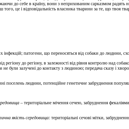
жаючи до себе в країну, вони з неприхованим сарказмом радять не 
 того, це і відповідальність власника тварини за те, що твоя тв
 інфекцій; патогени, що переносяться від собаки до людини, схо
д регіону до регіону, в залежності від рівня контролю над собак
и не були залучені до контакту з людиною; передача сказу і хвор
ині поселень людини, потенційне генетичне забруднення популяц
середовища
– територіальне мічення сечею, забруднення фекаліями і
тична якість середовища:
територіальні сечові мітки, забрудненн