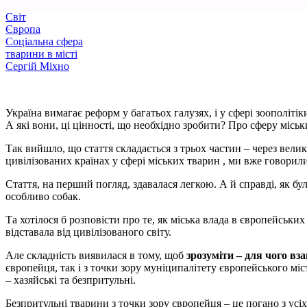
Світ
Європа
Соціальна сфера
тварини в місті
Сергій Міхно
Україна вимагає реформ у багатьох галузях, і у сфері зоополіт
А які вони, ці цінності, що необхідно зробити? Про сферу місь
Так вийшло, що стаття складається з трьох частин – через велик
цивілізованих країнах у сфері міських тварин , ми вже говорил
Стаття, на перший погляд, здавалася легкою. А й справді, як бу
особливо собак.
Та хотілося б розповісти про те, як міська влада в європейськи
відставала від цивілізованого світу.
Але складність виявилася в тому, щоб
зрозуміти
–
для чого вза
європейця, так і з точки зору муніципалітету європейського міс
– хазяйські та безпритульні.
Безпритульні тварини з точки зору європейця – це погано з усіх