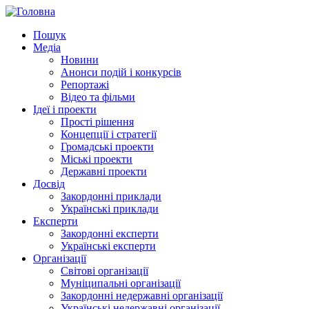
Пошук
Медіа
Новини
Анонси подій і конкурсів
Репортажі
Відео та фільми
Ідеї і проекти
Прості рішення
Концепції і стратегії
Громадські проекти
Міські проекти
Державні проекти
Досвід
Закордонні приклади
Українські приклади
Експерти
Закордонні експерти
Українські експерти
Організації
Світові організації
Муніципальні організації
Закордонні недержавні організації
Українські недержавні організації