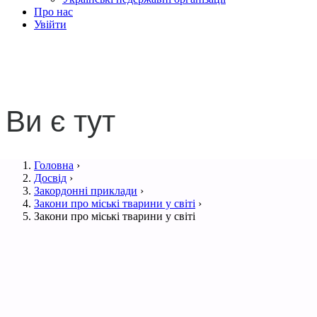
Про нас
Увійти
Закони про міські тварини 
Ви є тут
Головна
›
Досвід
›
Закордонні приклади
›
Закони про міські тварини у світі
›
Закони про міські тварини у світі