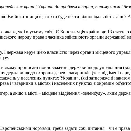
ропейських країн і України до проблем тварин, в тому числі і без
що Ви його знищите, то хто буде нести відповідальність за це? А 
ака ж, як і в усьому світі. Є Конституція країни, де 13 статтею
раїнського народу права власника здійснюють органи державної в
ду. І держава керує цією власністю через органи місцевого управ
ища».
с, в якому прописані повноваження держави щодо управління (від
я держави щодо охорони дерев і чагарників (теж від імені народу 
джень у населених пунктах України», (які затверджені наказом 
ерева і чагарники в містах і населених пунктах є окремим об'єкт
єгер, а якщо в місті – місцеве відділення «зеленбуду», яким дер
Європейськими нормами, треба задати собі питання – чи є права