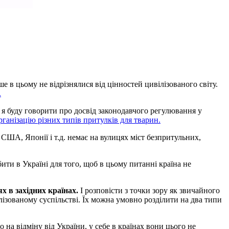
 в цьому не відрізнялися від цінностей цивілізованого світу.
.
е я буду говорити про досвід законодавчого регулювання у
рганізацію різних типів притулків для тварин.
 США, Японії і т.д. немає на вулицях міст безпритульних,
бити в Україні для того, щоб в цьому питанні країна не
 в західних країнах.
І розповісти з точки зору як звичайного
ілізованому суспільстві. Їх можна умовно розділити на два типи
 на відміну від України, у себе в країнах вони цього не