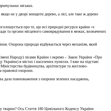
притульних міських.
якщо не у дворі знищити дерево, а лісі, але таке ж дерево
 оголошується про те, що всі природні ресурси країни «є
лади та органи місцевого самоврядування в межах, визначених
ління. Охорона природи відбувається через механізм, який
 імені Народу) лісами Країни і окремо – Закон України «Про
України) в містах і населених пунктах. І вже на підставі
Міністерства будівництва, архітектури та житлово-
ом правової охорони.
жава дала повноваження з охорони зелених насаджень,
 у тварин? Ось Стаття 180 Цивільного Кодексу України