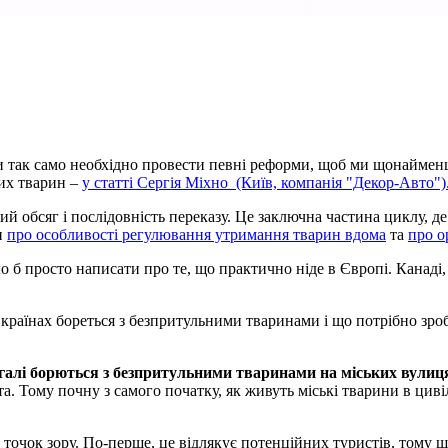
іки так само необхідно провести певні реформи, щоб ми щонайменше
ких тварин –
у статті Сергія Міхно (Київ, компанія "Декор-Авто")
ий обсяг і послідовність переказу. Це заключна частина циклу, д
и
про особливості регулювання утримання тварин вдома
та
про о
ло б просто написати про те, що практично ніде в Європі. Канаді,
х країнах бореться з безпритульними тваринами і що потрібно зро
галі борються з без
притульними
тваринами на міських вулицях
та. Тому почну з самого початку, як живуть міські тварини в цив
 точок зору. По-перше, це відлякує потенційних туристів, тому що