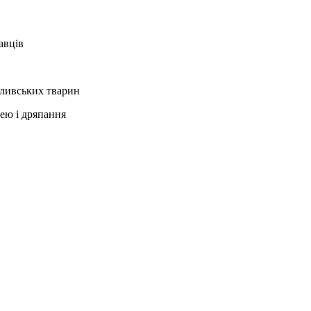
авців
сливських тварин
чею і дряпання