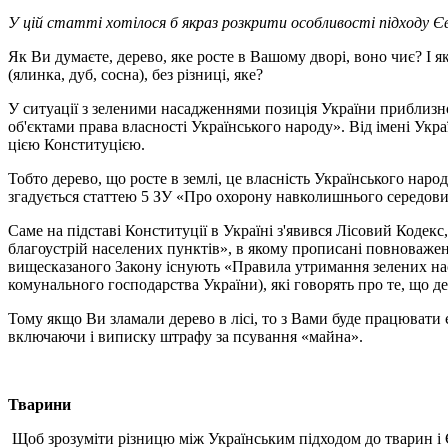
У цій статті хотілося б якраз розкрити особливості підходу Єв
Як Ви думаєте, дерево, яке росте в Вашому дворі, воно чиє? І як
(ялинка, дуб, сосна), без різниці, яке?
У ситуації з зеленими насадженнями позиція України приблизно т
об'єктами права власності Українського народу». Від імені Ук
цією Конституцією.
Тобто дерево, що росте в землі, це власність Українського наро
згадується статтею 5 ЗУ «Про охорону навколишнього середов
Саме на підставі Конституції в Україні з'явився Лісовий Кодек
благоустрій населених пунктів», в якому прописані повноваженн
вищесказаного Закону існують «Правила утримання зелених наса
комунального господарства України), які говорять про те, що д
Тому якщо Ви зламали дерево в лісі, то з Вами буде працювати 
включаючи і виписку штрафу за псування «майна».
Т
варини
Щоб зрозуміти різницю між Українським підходом до тварин і 