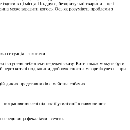
їздити в ці місця. По-друге, безпритульні тварини – це і
арина може заразити когось. Ось як розуміють проблеми з
жа ситуація – з котами
ою і ступеня небезпеки передачі сказу. Коти також можуть бути
об через котячі подряпини, доброякісного лімфоретікулеза – при
ій диких представників сімейства собачих
 потрапляння сечі під час її утилізації в навколишнє
я середовища фекаліями і сечею.