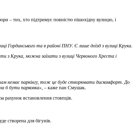
ори – тих, хто підтримує повністю пішохідну вулицю, і
иці Гординського та в районі ПНУ. Є лише доїзд з вулиці Крука.
ти з Крука, можна заїхати з вулиці Червоного Хреста і
 там немає паркінгу, тож це буде створювати дискомфорт. До
ла б бути парковка»,
– каже пан Смушак.
за рахунок встановлення стовпців.
де створена для бігунів.