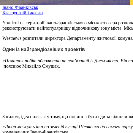
Івано-Франківськ
Благоустрій і житло
У квітні на території івано-франківського міського озера розпо
реконструювати найпопулярнішу відпочинкову зону міста. Міськ
Westnews розпитали директора Департаменту житлової, комунал
Один із найграндіозніших проектів
«Початок робіт абсолютно не пов’язаний із Днем міста. Він пов
пояснює Михайло Смушак.
Загалом, ідея полягає у тому, що повинна бути єдина відпочинко
«Люди можуть іти по зеленій вулиці Шевченка до самого парку 
комунальник Івано-Франківська.