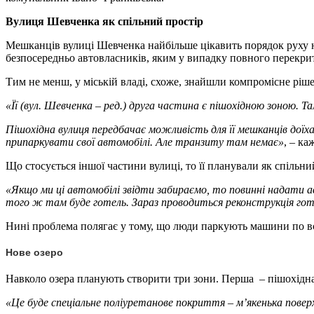
Вулиця Шевченка як спільний простір
Мешканців вулиці Шевченка найбільше цікавить порядок руху на
безпосередньо автовласників, яким у випадку повного перекрит
Тим не менш, у міській владі, схоже, знайшли компромісне ріш
«Її (вул. Шевченка – ред.) друга частина є пішохідною зоною. Т
Пішохідна вулиця передбачає можливість для її мешканців доїх
припаркувати свої автомобілі. Але транзиту там немає»
, – к
Що стосується іншої частини вулиці, то її планували як спільний
«Якщо ми ці автомобілі звідти забираємо, то повинні надати 
того ж там буде готель. Зараз проводиться реконструкція гот
Нині проблема полягає у тому, що люди паркують машини по всі
Нове озеро
Навколо озера планують створити три зони. Перша – пішохідна, 
«Це буде спеціальне поліуретанове покриття – м’якенька поверх