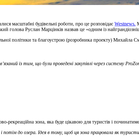
чалися масштабні будівельні роботи, про це розповідає
Westnews.
М
ий голова Руслан Марцінків назвав це «одним із найграндіозніш
ьної політики та благоустрою (розробника проекту) Михайла Сму
’язаний із тим, що були проведені закупівлі через систему ProZo
во-рекреаційна зона, яка буде цікавою для туристів і починатимет
і потім до озера. Ідея в тому, щоб ця зона працювала як турист