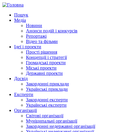
Пошук
Медіа
Новини
Анонси подій і конкурсів
Репортажі
Відео та фільми
Ідеї і проекти
Прості рішення
Концепції і стратегії
Громадські проекти
Міські проекти
Державні проекти
Досвід
Закордонні приклади
Українські приклади
Експерти
Закордонні експерти
Українські експерти
Організації
Світові організації
Муніципальні організації
Закордонні недержавні організації
Українські недержавні організації