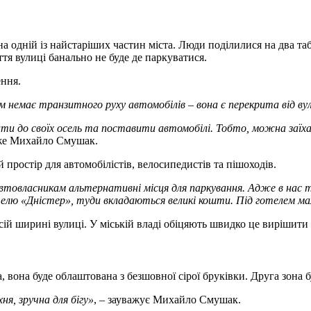
 одній із найстаріших частин міста. Люди поділилися на два таб
тя вулиці банально не буде де паркуватися.
ення.
ам немає транзитного руху автомобілів – вона є перекрита від вул
ати до своїх осель та поставити автомобілі. Тобто, можна заїха
аже Михайло Смушак.
 простір для автомобілістів, велосипедистів та пішоходів.
автовласникам альтернативні місця для паркування. Адже в нас
елю «Дністер», туди вкладаються великі кошти. Під готелем ма
й ширині вулиці. У міській владі обіцяють швидко це вирішити 
вона буде облаштована з безшовної сірої бруківки. Друга зона бу
ня, зручна для бігу»
, – зауважує Михайло Смушак.