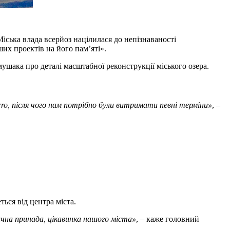
іська влада всерйоз націлилася до непізнаваності
их проектів на його пам’яті».
шака про деталі масштабної реконструкції міського озера.
rro, після чого нам потрібно були витримати певні терміни»
, –
ься від центра міста.
ична принада, цікавинка нашого міста»
, – каже головний