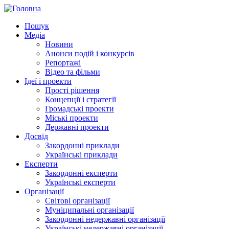
Пошук
Медіа
Новини
Анонси подій і конкурсів
Репортажі
Відео та фільми
Ідеї і проекти
Прості рішення
Концепції і стратегії
Громадські проекти
Міські проекти
Державні проекти
Досвід
Закордонні приклади
Українські приклади
Експерти
Закордонні експерти
Українські експерти
Організації
Світові організації
Муніципальні організації
Закордонні недержавні організації
Українські недержавні організації