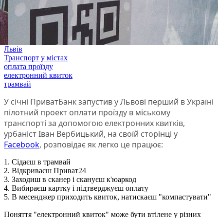
Львів
Транспорт у містах
оплата проїзду
електронний квиток
трамвай
У січні ПриватБанк запустив у Львові перший в Україні
пілотний проект оплати проїзду в міському
транспорті за допомогою електронних квитків,
урбаніст Іван Вербицький, на своїй сторінці у
Facebook
, розповідає як легко це працює:
1. Сідаєш в трамвай
2. Відкриваєш Приват24
3. Заходиш в сканер і скануєш к'юаркод
4. Вибираєш картку і підтверджуєш оплату
5. В месенджер приходить квиток, натискаєш "компастувати"
Поняття "електронний квиток" може бути втілене у різних