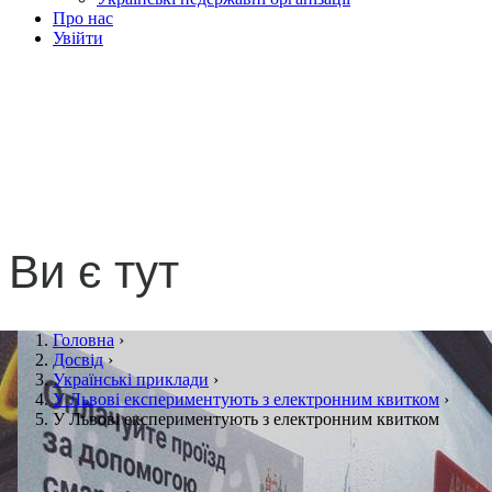
Про нас
Увійти
У Львові
експериментують з
електронним квитком
Ви є тут
Головна
›
Досвід
›
Українські приклади
›
У Львові експериментують з електронним квитком
›
У Львові експериментують з електронним квитком