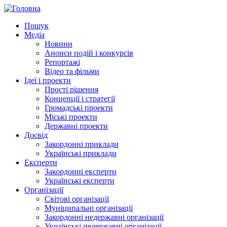
Пошук
Медіа
Новини
Анонси подій і конкурсів
Репортажі
Відео та фільми
Ідеї і проекти
Прості рішення
Концепції і стратегії
Громадські проекти
Міські проекти
Державні проекти
Досвід
Закордонні приклади
Українські приклади
Експерти
Закордонні експерти
Українські експерти
Організації
Світові організації
Муніципальні організації
Закордонні недержавні організації
Українські недержавні організації