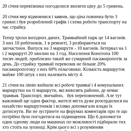
20 січня перевізники погодилися знизити ціну до 5 гривень.
20 січня мер відмовився і заявив, що ціна повинна бути 3
гривні і був розроблений графік і схема роботи транспорту на
час страйку.
Тепер трохи вихідних даних. Трамвайний парк це 14 вагонів.
З них 10 робітників, 1 в ремонті, 3 розбираються на
запчастини. Випуск на 3 маршрути - 10 вагонів. Інтервал на 1
і 2 маршруті 20 хвилин на 3 год. Населення Конотопа 100
тисяч людей, приблизно такий же сумарний пасажиропотік за
день. До страйку трамвай перевозив не більше 20%
пасажиропотоку з них 60% пільговики. Кількість маршруток
майже 100 штук з них належить місту 4.
21 січня на лінію вийшли всі робочі трамваї і 4 комунальних
маршрутки на ті маршрути, які вивозять райони, де немає
трамвая. Транспорт, звичайно, був переповнений. Але тут
важливий ще один фактор, жителі міста дуже розсердилися на
нахабство маршрутників і всіляко допомагали влади їх
дотиснути. Ви не зустрінете на форумах коментарів про те що
потрібно було погодитися на підвищення. Що б допомогти
один одному люди на машинах по можливості підбирали тих
хто стоїть на зупинці. Крім цього всі з розумінням