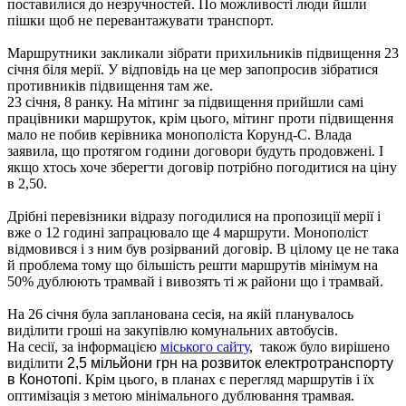
поставилися до незручностей. По можливості люди йшли
пішки щоб не перевантажувати транспорт.
Маршрутники закликали зібрати прихильників підвищення 23
січня біля мерії. У відповідь на це мер запопросив зібратися
противників підвищення там же.
23 січня, 8 ранку. На мітинг за підвищення прийшли самі
працівники маршруток, крім цього, мітинг проти підвищення
мало не побив керівника монополіста Корунд-С. Влада
заявила, що протягом години договори будуть продовжені. І
якщо хтось хоче зберегти договір потрібно погодитися на ціну
в 2,50.
Дрібні перевізники відразу погодилися на пропозиції мерії і
вже о 12 годині запрацювало ще 4 маршрути. Монополіст
відмовився і з ним був розірваний договір. В цілому це не така
й проблема тому що більшість решти маршрутів мінімум на
50% дублюють трамвай і вивозять ті ж райони що і трамвай.
На 26 січня була запланована сесія, на якій планувалось
виділити гроші на закупівлю комунальних автобусів.
На сесії, за інформацією
міського сайту
, також було вирішено
виділити
2,5 мільйони грн на розвиток електротранспорту
в Конотопі.
Крім цього, в планах є перегляд маршрутів і їх
оптимізація з метою мінімального дублювання трамвая.