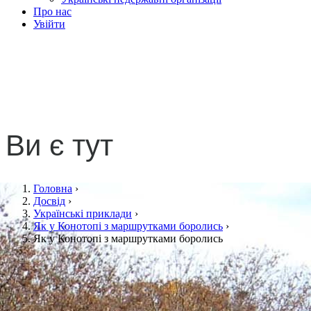
Про нас
Увійти
Як у Конотопі з
маршрутками боролись
Ви є тут
Головна
›
Досвід
›
Українські приклади
›
Як у Конотопі з маршрутками боролись
›
Як у Конотопі з маршрутками боролись